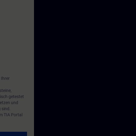
ammstrukturen
 optimal
 Ihrer
steine,
isch getestet
setzen und
 sind.
m TIA Portal