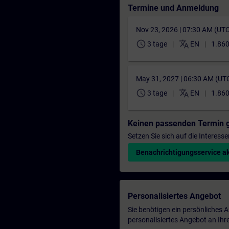
Termine und Anmeldung
Nov 23, 2026 | 07:30 AM (UT
schedule
translate
3 tage
EN
1.860
May 31, 2027 | 06:30 AM (UT
schedule
translate
3 tage
EN
1.860
Keinen passenden Termin 
Setzen Sie sich auf die Interess
Benachrichtigungsservice ak
Personalisiertes Angebot
Sie benötigen ein persönliches
personalisiertes Angebot an Ihr