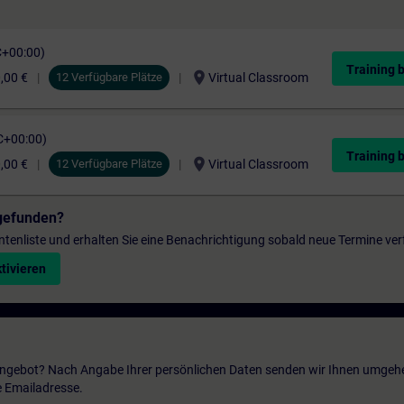
C+00:00)
Training 
location_on
,00 €
12 Verfügbare Plätze
Virtual Classroom
C+00:00)
Training 
location_on
,00 €
12 Verfügbare Plätze
Virtual Classroom
gefunden?
entenliste und erhalten Sie eine Benachrichtigung sobald neue Termine ver
tivieren
 Angebot? Nach Angabe Ihrer persönlichen Daten senden wir Ihnen umgeh
e Emailadresse.