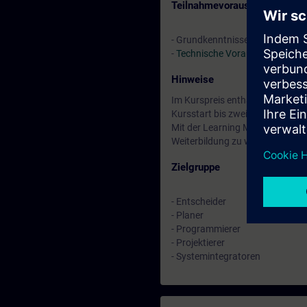
Teilnahmevoraussetzung
- Grundkenntnisse in SIMATIC 
-
Technische Voraussetzung
Hinweise
Im Kurspreis enthalten: Kostenl
Kursstart bis zwei Wochen nach
Mit der Learning Membership kön
Weiterbildung zu weiteren inte
Zielgruppe
- Entscheider
- Planer
- Programmierer
- Projektierer
- Systemintegratoren