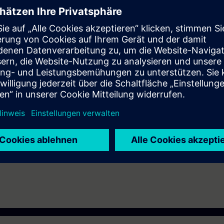
TIA Portal STEP 7 entsprechend TIA-PRO2 oder TIA-SYSUP
oser Zugang zur digitalen Lernplattform
SITRAIN access
– beginnend ein
 Kursende.
nen Sie die Inhalte dieses Learning Events vertiefen oder wiederholen so
ressanten Themen fortsetzen.