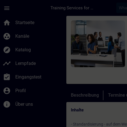
Für Hauptinhalt überspringen
Seite wurde geladen
menu
Training Services for Digital Industries
Kurs - Standardizati
home
Startseite
group_work
Kanäle
explore
Katalog
timeline
Lernpfade
assignment_turned_in
Eingangstest
account_circle
Profil
Beschreibung
Termine
info
Über uns
Inhalte
- Standardisierung - auf dem Weg