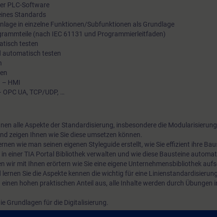
 der PLC-Software
Hersteller wie Sie Ihre betrieblichen Schnittstellen und Progr
eines Standards
Anlage in einzelne Funktionen/Subfunktionen als Grundlage
durch Standardisierung im Sinne von Effektivität und Effizienz
grammteile (nach IEC 61131 und Programmierleitfaden)
gestalten können.
atisch testen
d automatisch testen
n
len
g – HMI
n – OPC UA, TCP/UDP, …
hnen alle Aspekte der Standardisierung, insbesondere die Modularisierung
d zeigen Ihnen wie Sie diese umsetzen können.
ernen wie man seinen eigenen Styleguide erstellt, wie Sie effizient ihre Bau
 in einer TIA Portal Bibliothek verwalten und wie diese Bausteine automat
 wir mit Ihnen erörtern wie Sie eine eigene Unternehmensbibliothek auf
ernen Sie die Aspekte kennen die wichtig für eine Linienstandardisierung
h einen hohen praktischen Anteil aus, alle Inhalte werden durch Übungen i
e Grundlagen für die Digitalisierung.