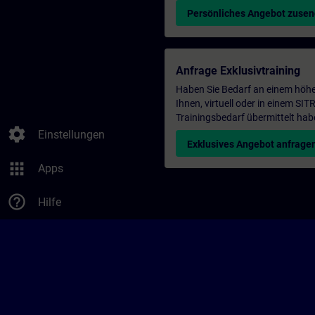
Persönliches Angebot zuse
Anfrage Exklusivtraining
Haben Sie Bedarf an einem höhe
Ihnen, virtuell oder in einem S
Trainingsbedarf übermittelt hab
settings
Einstellungen
Exklusives Angebot anfrage
apps
Apps
help_outline
Hilfe