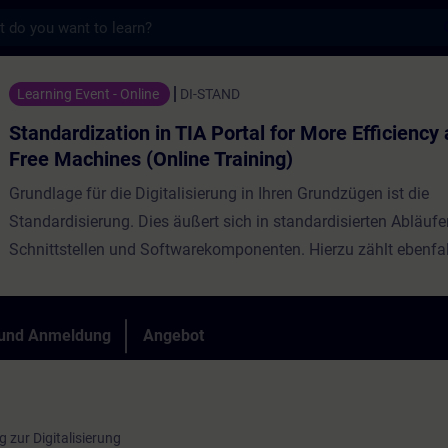
s
on in TIA Portal for More Efficiency and Er
Learning Event - Online
DI-STAND
Standardization in TIA Portal for More Efficiency 
Free Machines (Online Training)
Grundlage für die Digitalisierung in Ihren Grundzügen ist die
Standardisierung. Dies äußert sich in standardisierten Abläufe
Schnittstellen und Softwarekomponenten. Hierzu zählt ebenfal
Software und Hardware im Automatisierungsumfeld. Standardi
ein fortwährender Prozess, sodass Sie bereits heute standardis
Schnittstellen und Softwarekomponenten haben. Dennoch geh
 und Anmeldung
Angebot
Entwicklung weiter und es gibt neue Trends wie z.B. virtuelle
Inbetriebnahme, Datenanalyse in der Cloud und automatische
von Automatisierungsprozessen die es erfordern seinen bisher
 zur Digitalisierung
Standard anzupassen oder neu auszurichten. Lernen Sie von 