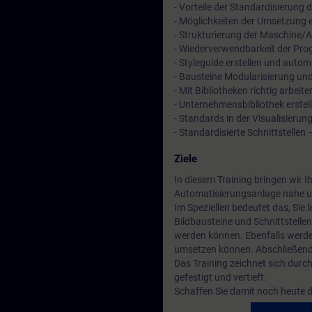
- Vorteile der Standardisierung
- Möglichkeiten der Umsetzung 
- Strukturierung der Maschine/
- Wiederverwendbarkeit der Pro
- Styleguide erstellen und autom
- Bausteine Modularisierung un
- Mit Bibliotheken richtig arbeite
- Unternehmensbibliothek erstel
- Standards in der Visualisierun
- Standardisierte Schnittstelle
Ziele
In diesem Training bringen wir I
Automatisierungsanlage nahe un
Im Speziellen bedeutet das, Sie l
Bildbausteine und Schnittstellen
werden können. Ebenfalls werden
umsetzen können. Abschließend l
Das Training zeichnet sich durc
gefestigt und vertieft.
Schaffen Sie damit noch heute di