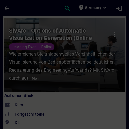
Für Hauptinhalt überspringen
Seite wurde geladen
place
expand_more
arrow_back
search
login
Germany
Kurs - SiVArc - Options of Automatic Visua
SiVArc - Options of Automatic
more_vert
Visualization Generation (Online
Training)
Learning Event - Online
Wie erreichen Sie anlagenweites Vereinheitlichen der
Visualisierung von Bedienoberflächen bei deutlicher
Reduzierung des Engineering-Aufwands? Mit SiVArc –
durch aut...
Mehr
Auf einen Blick
widgets
Kurs
Fortgeschrittene
where_to_vote
DE