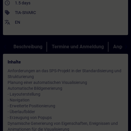
access_time
1.5 days
sell
TIA-SIVARC
translate
EN
Beschreibung
Termine und Anmeldung
Angebot
Inhalte
Anforderungen an das SPS-Projekt in der Standardisierung und
Strukturierung
Planung einer automatischen Visualisierung
Automatische Bildgenerierung
- Layouterstellung
- Navigation
- Erweiterte Positionierung
- Überlaufbilder
- Erzeugung von Popups
Dynamische Generierung von Eigenschaften, Ereignissen und
Animationen für die Visualisierung