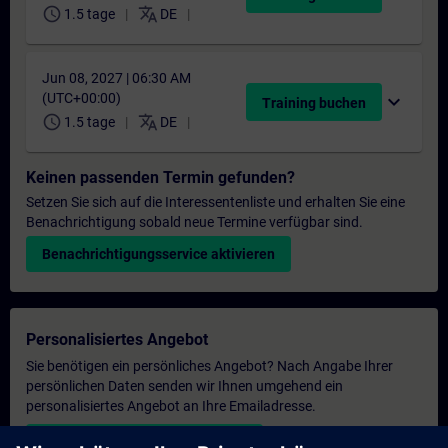
schedule
translate
1.5 tage
DE
Jun 08, 2027 | 06:30 AM
(UTC+00:00)
expand_more
Training buchen
schedule
translate
1.5 tage
DE
Keinen passenden Termin gefunden?
Setzen Sie sich auf die Interessentenliste und erhalten Sie eine
Benachrichtigung sobald neue Termine verfügbar sind.
Benachrichtigungsservice aktivieren
Personalisiertes Angebot
Sie benötigen ein persönliches Angebot? Nach Angabe Ihrer
persönlichen Daten senden wir Ihnen umgehend ein
personalisiertes Angebot an Ihre Emailadresse.
Persönliches Angebot zusenden