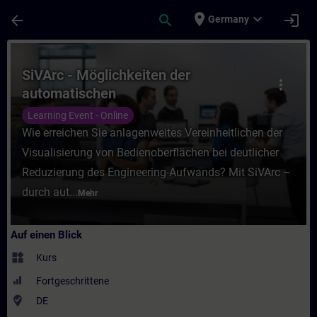
Für Hauptinhalt überspringen
Seite wurde geladen
place
expand_more
arrow_back
search
login
Germany
Kurs - SiVArc - Möglichkeiten der automati
SiVArc - Möglichkeiten der
more_vert
automatischen
Visualisierungsgenerierung (Online-
Learning Event - Online
Training)
Wie erreichen Sie anlagenweites Vereinheitlichen der
Visualisierung von Bedienoberflächen bei deutlicher
Reduzierung des Engineering-Aufwands? Mit SiVArc –
durch aut...
Mehr
Auf einen Blick
widgets
Kurs
Fortgeschrittene
where_to_vote
DE