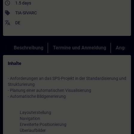
access_time
1.5 days
sell
TIA-SIVARC
translate
DE
Beschreibung
Termine und Anmeldung
Angebot
Inhalte
- Anforderungen an das SPS-Projekt in der Standardisierung und
Strukturierung
- Planung einer automatischen Visualisierung
- Automatische Bildgenerierung
Layouterstellung
Navigation
Erweiterte Positionierung
Überlaufbilder