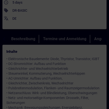
access_time
5 days
sell
DR-BASIC
translate
DE
Beschreibung
Termine und Anmeldung
Angebot
Inhalte
• Elektronische Bauelemente: Diode, Thyristor, Transistor, IGBT
• DC-Stromrichter: Aufbau und Funktion
• Gleichrichter- und Wechselrichterbetrieb
• Steuerwinkel, Kommutierung, Wechselrichterkippen
• AC-Umrichter: Aufbau und Funktion,
• Gleichrichter, Zwischenkreis, Wechselrichter
• Pulsbreitenmodulation, Flanken- und Raumzeigermodulation
• Netzanschluss: Wirk- und Blindleistung, Oberschwingungen
• Netz- und motorseitige Komponenten: Drosseln, Filter,
Sicherungen
• Mechanik: Bewegungsgleichungen, Energiebilanz,