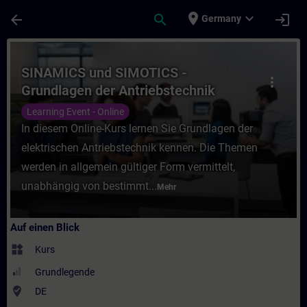
Für Hauptinhalt überspringen
Seite wurde geladen
place
expand_more
arrow_back
search
login
Germany
Kurs - SINAMICS und SIMOTICS - Grundlagen
SINAMICS und SIMOTICS -
more_vert
Grundlagen der Antriebstechnik
(Online-Training)
Learning Event - Online
In diesem Online-Kurs lernen Sie Grundlagen der
elektrischen Antriebstechnik kennen. Die Themen
werden in allgemein gültiger Form vermittelt,
unabhängig von bestimmt...
Mehr
Auf einen Blick
widgets
Kurs
Grundlegende
where_to_vote
DE