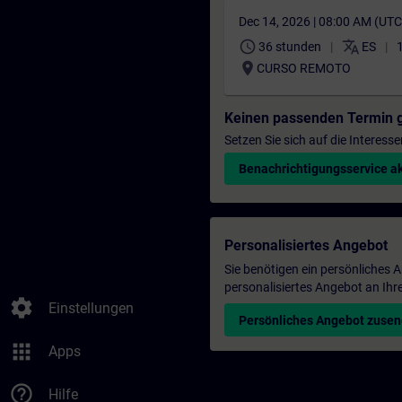
Dec 14, 2026 | 08:00 AM (UT
schedule
translate
36 stunden
ES
location_on
CURSO REMOTO
Keinen passenden Termin 
Setzen Sie sich auf die Interess
Benachrichtigungsservice ak
Personalisiertes Angebot
Sie benötigen ein persönliches
personalisiertes Angebot an Ihr
settings
Einstellungen
Persönliches Angebot zuse
apps
Apps
help_outline
Hilfe