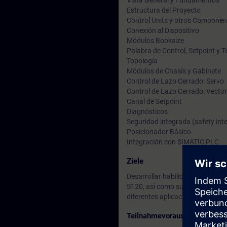
Vista General y Fundamentos
Estructura del Proyecto
Control Units y otros Componen
Conexión al Dispositivo
Módulos Booksize
Palabra de Control, Setpoint y 
Topología
Módulos de Chasís y Gabinete
Control de Lazo Cerrado: Servo
Control de Lazo Cerrado: Vector
Canal de Setpoint
Diagnósticos
Seguridad integrada (safety int
Posicionador Básico
Integración con SIMATIC PLC
Ziele
Desarrollar habilidades de integ
S120, así como sus fundamentos
diferentes aplicaciones de contr
Teilnahmevoraussetzung