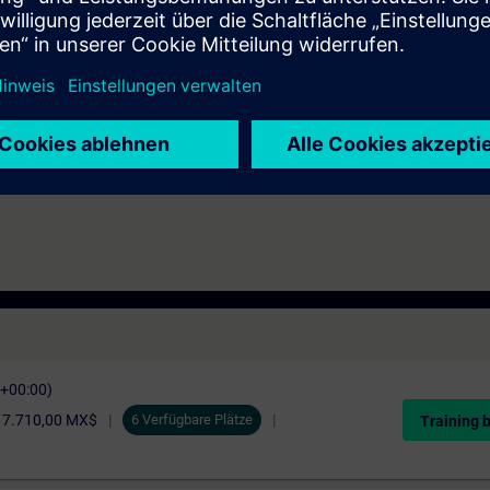
éctricos CA, fundamentos de electrónica e informática (buen manejo de 
C+00:00)
17.710,00 MX$
6 Verfügbare Plätze
Training 