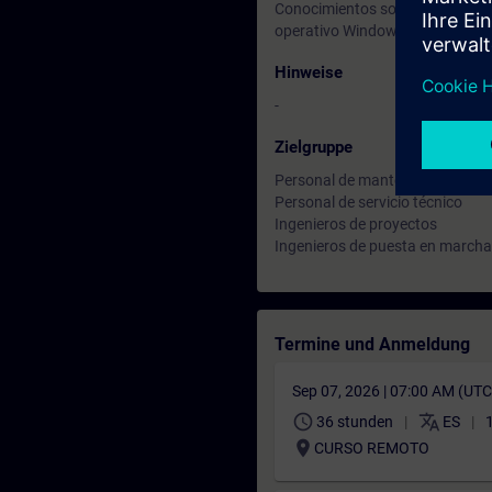
Conocimientos sobre motores el
operativo Windows).
Hinweise
-
Zielgruppe
Personal de mantenimiento
Personal de servicio técnico
Ingenieros de proyectos
Ingenieros de puesta en marcha
Termine und Anmeldung
Sep 07, 2026 | 07:00 AM (UT
schedule
translate
36 stunden
ES
location_on
CURSO REMOTO