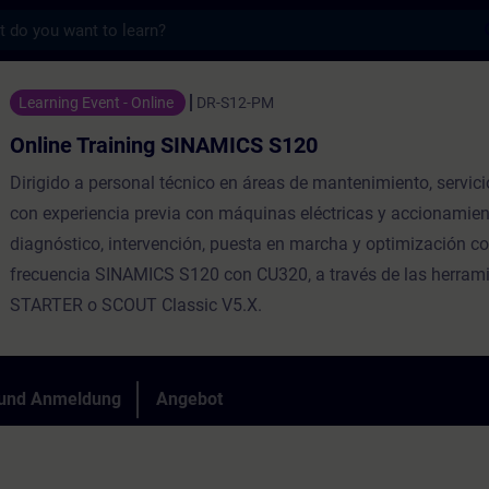
s
ng SINAMICS S120 - Training - Schulung - W
Learning Event - Online
DR-S12-PM
Online Training SINAMICS S120
Dirigido a personal técnico en áreas de mantenimiento, servici
con experiencia previa con máquinas eléctricas y accionamient
diagnóstico, intervención, puesta en marcha y optimización co
frecuencia SINAMICS S120 con CU320, a través de las herram
STARTER o SCOUT Classic V5.X.
 und Anmeldung
Angebot