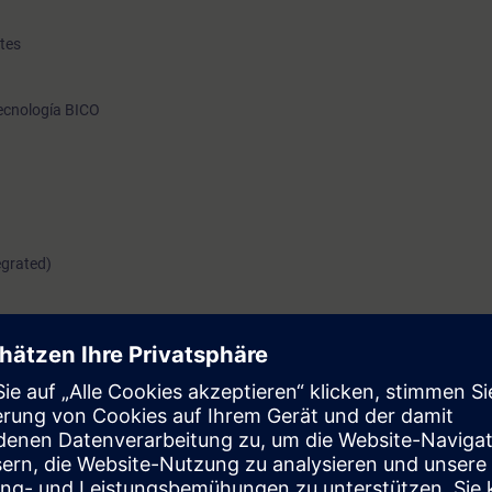
tes
Tecnología BICO
egrated)
ración y detección de fallos, conociendo las bases de la construcción de
 de parametrización y control, mediante la puesta en marcha y configur
ol lazo cerrado con variador de frecuencia y motores de CA.