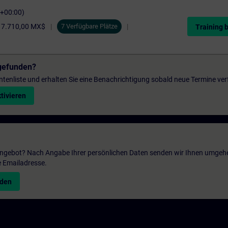
C+00:00)
17.710,00 MX$
7 Verfügbare Plätze
Training 
gefunden?
entenliste und erhalten Sie eine Benachrichtigung sobald neue Termine ver
tivieren
 Angebot? Nach Angabe Ihrer persönlichen Daten senden wir Ihnen umgeh
e Emailadresse.
nden