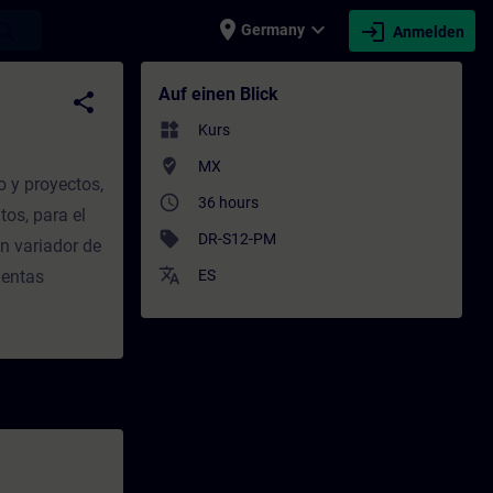
place
expand_more
login
earch
Germany
Anmelden
eiterbildung | SITRAIN
Auf einen Blick
share
widgets
Kurs
where_to_vote
MX
o y proyectos,
access_time
36 hours
os, para el
sell
DR-S12-PM
n variador de
translate
ientas
ES