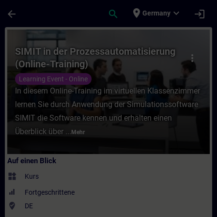
Für Hauptinhalt überspringen
Seite wurde geladen
place
expand_more
arrow_back
search
login
Germany
Kurs - SIMIT in der Prozessautomatisierung
SIMIT in der Prozessautomatisierung
more_vert
(Online-Training)
Learning Event - Online
In diesem Online-Training im virtuellen Klassenzimmer
lernen Sie durch Anwendung der Simulationssoftware
SIMIT die Software kennen und erhalten einen
Überblick über ...
Mehr
Auf einen Blick
widgets
Kurs
Fortgeschrittene
where_to_vote
DE