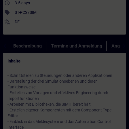
access_time
3.5 days
sell
ST-PCS7SIM
translate
DE
Beschreibung
Termine und Anmeldung
Angebot
Inhalte
- Schnittstellen zu Steuerungen oder anderen Applikationen
- Darstellung der drei Simulationsebenen und deren
Funktionsweise
- Erstellen von Vorlagen und effektives Engineering durch
Importfunktionen
- Arbeiten mit Bibliotheken, die SIMIT bereit hält
- Erstellen eigener Komponenten mit dem Component Type
Editor
- Einblick in das Meldesystem und das Automation Control
Interface