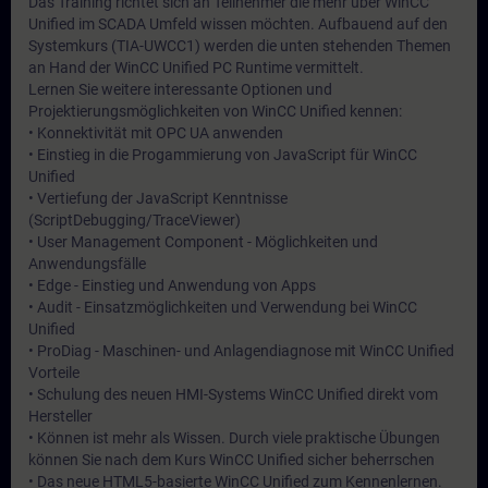
Das Training richtet sich an Teilnehmer die mehr über WinCC
Unified im SCADA Umfeld wissen möchten. Aufbauend auf den
Systemkurs (TIA-UWCC1) werden die unten stehenden Themen
an Hand der WinCC Unified PC Runtime vermittelt.
Lernen Sie weitere interessante Optionen und
Projektierungsmöglichkeiten von WinCC Unified kennen:
• Konnektivität mit OPC UA anwenden
• Einstieg in die Progammierung von JavaScript für WinCC
Unified
• Vertiefung der JavaScript Kenntnisse
(ScriptDebugging/TraceViewer)
• User Management Component - Möglichkeiten und
Anwendungsfälle
• Edge - Einstieg und Anwendung von Apps
• Audit - Einsatzmöglichkeiten und Verwendung bei WinCC
Unified
• ProDiag - Maschinen- und Anlagendiagnose mit WinCC Unified
Vorteile
• Schulung des neuen HMI-Systems WinCC Unified direkt vom
Hersteller
• Können ist mehr als Wissen. Durch viele praktische Übungen
können Sie nach dem Kurs WinCC Unified sicher beherrschen
• Das neue HTML5-basierte WinCC Unified zum Kennenlernen.