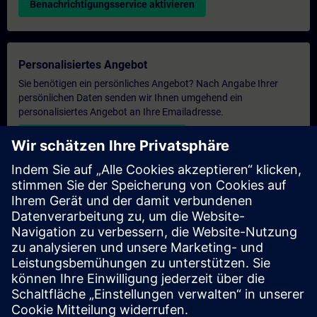
Benachrichtigungsservice aktivieren
Personalisiertes Angebot
Sie benötigen ein persönliches Angebot? Nach Angabe Ihrer
persönlichen Daten senden wir Ihnen umgehend ein
personalisiertes Angebot an Ihre Emailadresse.
Persönliches Angebot zusenden
Anfrage Exklusivtraining
Haben Sie Bedarf an einem höheren Schulungsangebot und
brauchen ein exklusives Training – entweder vor Ort bei Ihnen,
virtuell oder in einem SITRAIN Trainingscenter? Nachdem Sie
uns Ihre persönlichen Daten und Ihren Trainingsbedarf
übermittelt haben, bekommen Sie von uns ein Angebot für eine
exklusive Schulung.
Exklusives Angebot anfragen