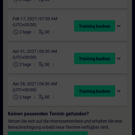
Feb 17, 2027 | 07:30 AM
(UTC+00:00)
expand_more
Training buchen
schedule
translate
2 tage
DE
Apr 01, 2027 | 06:30 AM
(UTC+00:00)
expand_more
Training buchen
schedule
translate
2 tage
DE
Apr 28, 2027 | 06:30 AM
(UTC+00:00)
expand_more
Training buchen
schedule
translate
2 tage
DE
Keinen passenden Termin gefunden?
Setzen Sie sich auf die Interessentenliste und erhalten Sie eine
Benachrichtigung sobald neue Termine verfügbar sind.