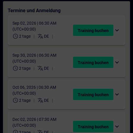
Termine und Anmeldung
Sep 02, 2026 | 06:30 AM
(UTC+00:00)
expand_more
Training buchen
schedule
translate
2 tage
DE
Sep 30, 2026 | 06:30 AM
(UTC+00:00)
expand_more
Training buchen
schedule
translate
2 tage
DE
Oct 06, 2026 | 06:30 AM
(UTC+00:00)
expand_more
Training buchen
schedule
translate
2 tage
DE
Dec 02, 2026 | 07:30 AM
(UTC+00:00)
expand_more
Training buchen
schedule
translate
2 tage
DE