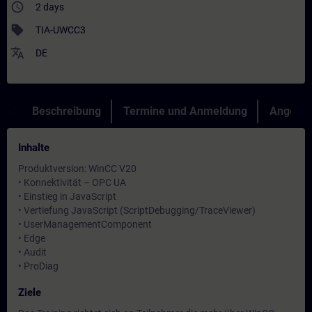
access_time
2 days
sell
TIA-UWCC3
translate
DE
Beschreibung
Termine und Anmeldung
Angebot
Inhalte
Produktversion: WinCC V20
• Konnektivität – OPC UA
• Einstieg in JavaScript
• Vertiefung JavaScript (ScriptDebugging/TraceViewer)
• UserManagementComponent
• Edge
• Audit
• ProDiag
Ziele