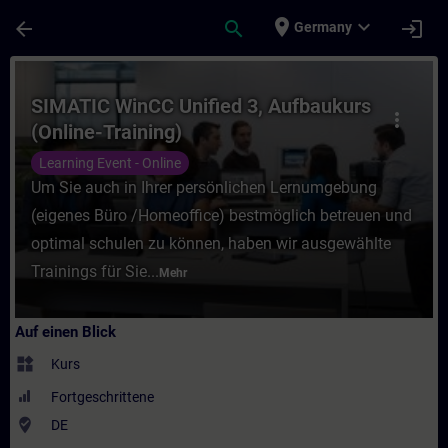
Für Hauptinhalt überspringen
Seite wurde geladen
place
expand_more
arrow_back
search
login
Germany
Kurs - SIMATIC WinCC Unified 3, Aufbaukurs
SIMATIC WinCC Unified 3, Aufbaukurs
more_vert
(Online-Training)
Learning Event - Online
Um Sie auch in Ihrer persönlichen Lernumgebung
(eigenes Büro /Homeoffice) bestmöglich betreuen und
optimal schulen zu können, haben wir ausgewählte
Trainings für Sie...
Mehr
Auf einen Blick
widgets
Kurs
Fortgeschrittene
where_to_vote
DE