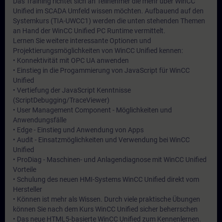
Das Training richtet sich an Teilnehmer die mehr über WinCC
Unified im SCADA Umfeld wissen möchten. Aufbauend auf den
Systemkurs (TIA-UWCC1) werden die unten stehenden Themen
an Hand der WinCC Unified PC Runtime vermittelt.
Lernen Sie weitere interessante Optionen und
Projektierungsmöglichkeiten von WinCC Unified kennen:
• Konnektivität mit OPC UA anwenden
• Einstieg in die Progammierung von JavaScript für WinCC
Unified
• Vertiefung der JavaScript Kenntnisse
(ScriptDebugging/TraceViewer)
• User Management Component - Möglichkeiten und
Anwendungsfälle
• Edge - Einstieg und Anwendung von Apps
• Audit - Einsatzmöglichkeiten und Verwendung bei WinCC
Unified
• ProDiag - Maschinen- und Anlagendiagnose mit WinCC Unified
Vorteile
• Schulung des neuen HMI-Systems WinCC Unified direkt vom
Hersteller
• Können ist mehr als Wissen. Durch viele praktische Übungen
können Sie nach dem Kurs WinCC Unified sicher beherrschen
• Das neue HTML5-basierte WinCC Unified zum Kennenlernen.