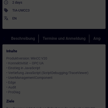
access_time
2 days
sell
TIA-UWCC3
translate
EN
Beschreibung
Termine und Anmeldung
Angebot
Inhalte
Produktversion: WinCC V20
• Konnektivität – OPC UA
• Einstieg in JavaScript
• Vertiefung JavaScript (ScriptDebugging/TraceViewer)
• UserManagementComponent
• Edge
• Audit
• ProDiag
Ziele