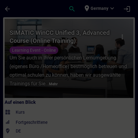
Für Hauptinhalt überspringen
Seite wurde geladen
place
expand_more
arrow_back
search
login
Germany
Kurs - SIMATIC WinCC Unified 3, Advanced 
SIMATIC WinCC Unified 3, Advanced
more_vert
Course (Online Training)
Learning Event - Online
Um Sie auch in Ihrer persönlichen Lernumgebung
(eigenes Büro /Homeoffice) bestmöglich betreuen und
optimal schulen zu können, haben wir ausgewählte
Trainings für Sie...
Mehr
Auf einen Blick
widgets
Kurs
Fortgeschrittene
where_to_vote
DE