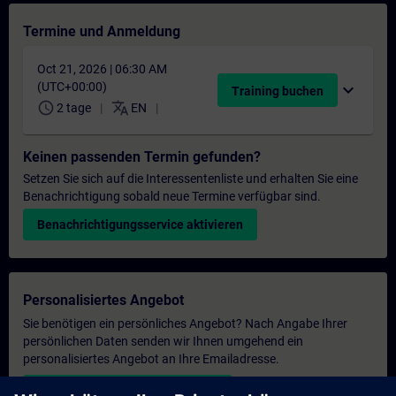
Termine und Anmeldung
Oct 21, 2026 | 06:30 AM
(UTC+00:00)
expand_more
Training buchen
schedule
translate
2 tage
EN
Keinen passenden Termin gefunden?
Setzen Sie sich auf die Interessentenliste und erhalten Sie eine
Benachrichtigung sobald neue Termine verfügbar sind.
Benachrichtigungsservice aktivieren
Personalisiertes Angebot
Sie benötigen ein persönliches Angebot? Nach Angabe Ihrer
persönlichen Daten senden wir Ihnen umgehend ein
personalisiertes Angebot an Ihre Emailadresse.
Persönliches Angebot zusenden