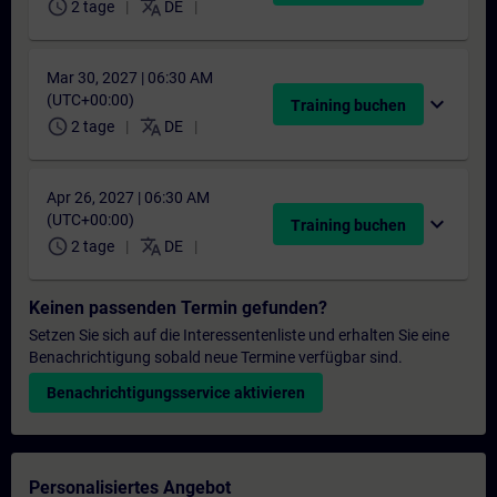
schedule
translate
2 tage
DE
Mar 30, 2027 | 06:30 AM
(UTC+00:00)
expand_more
Training buchen
schedule
translate
2 tage
DE
Apr 26, 2027 | 06:30 AM
(UTC+00:00)
expand_more
Training buchen
schedule
translate
2 tage
DE
Keinen passenden Termin gefunden?
Setzen Sie sich auf die Interessentenliste und erhalten Sie eine
Benachrichtigung sobald neue Termine verfügbar sind.
Benachrichtigungsservice aktivieren
Personalisiertes Angebot