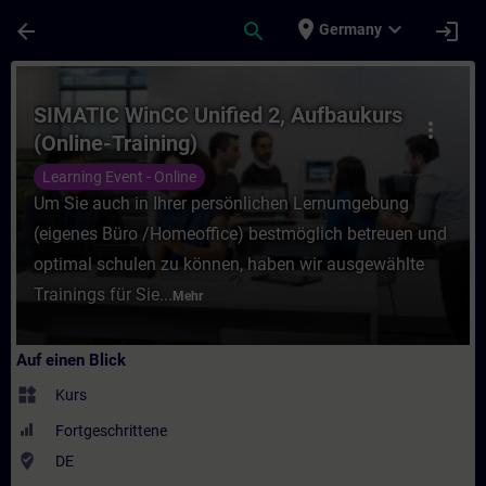
Für Hauptinhalt überspringen
Seite wurde geladen
place
expand_more
arrow_back
search
login
Germany
Kurs - SIMATIC WinCC Unified 2, Aufbaukurs
SIMATIC WinCC Unified 2, Aufbaukurs
more_vert
(Online-Training)
Learning Event - Online
Um Sie auch in Ihrer persönlichen Lernumgebung
(eigenes Büro /Homeoffice) bestmöglich betreuen und
optimal schulen zu können, haben wir ausgewählte
Trainings für Sie...
Mehr
Auf einen Blick
widgets
Kurs
Fortgeschrittene
where_to_vote
DE