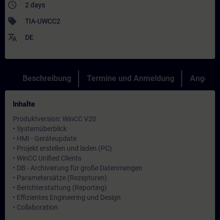
access_time
2 days
sell
TIA-UWCC2
translate
DE
Beschreibung
Termine und Anmeldung
Angebot
Inhalte
Produktversion: WinCC V20
• Systemüberblick
• HMI - Geräteupdate
• Projekt erstellen und laden (PC)
• WinCC Unified Clients
• DB - Archivierung für große Datenmengen
• Parametersätze (Rezepturen)
• Berichterstattung (Reporting)
• Effizientes Engineering und Design
• Collaboration