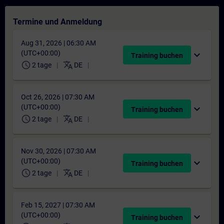
Termine und Anmeldung
Aug 31, 2026 | 06:30 AM
(UTC+00:00)
expand_more
Training buchen
schedule
translate
2 tage
DE
Oct 26, 2026 | 07:30 AM
(UTC+00:00)
expand_more
Training buchen
schedule
translate
2 tage
DE
Nov 30, 2026 | 07:30 AM
(UTC+00:00)
expand_more
Training buchen
schedule
translate
2 tage
DE
Feb 15, 2027 | 07:30 AM
(UTC+00:00)
expand_more
Training buchen