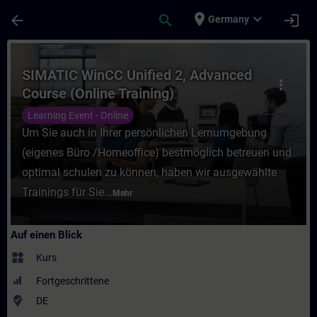
Für Hauptinhalt überspringen
Seite wurde geladen
place
expand_more
arrow_back
search
login
Germany
Kurs - SIMATIC WinCC Unified 2, Advanced 
SIMATIC WinCC Unified 2, Advanced
more_vert
Course (Online Training)
Learning Event - Online
Um Sie auch in Ihrer persönlichen Lernumgebung
(eigenes Büro /Homeoffice) bestmöglich betreuen und
optimal schulen zu können, haben wir ausgewählte
Trainings für Sie...
Mehr
Auf einen Blick
widgets
Kurs
Fortgeschrittene
where_to_vote
DE