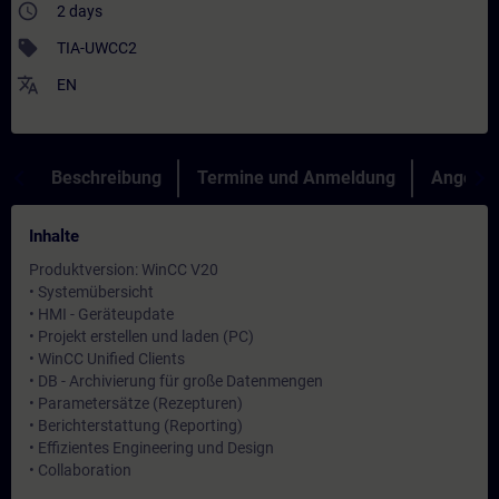
access_time
2 days
sell
TIA-UWCC2
translate
EN
Beschreibung
Termine und Anmeldung
Angebot
Inhalte
Produktversion: WinCC V20
• Systemübersicht
• HMI - Geräteupdate
• Projekt erstellen und laden (PC)
• WinCC Unified Clients
• DB - Archivierung für große Datenmengen
• Parametersätze (Rezepturen)
• Berichterstattung (Reporting)
• Effizientes Engineering und Design
• Collaboration