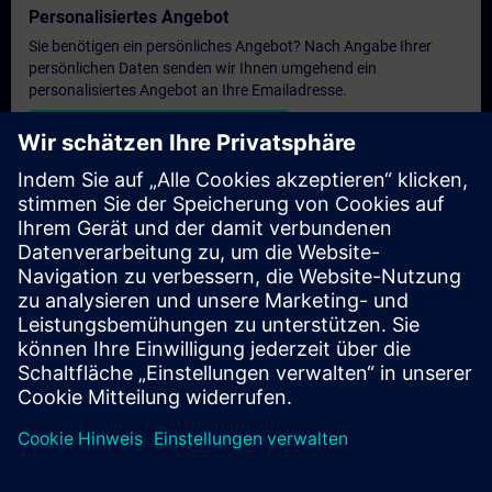
Personalisiertes Angebot
Sie benötigen ein persönliches Angebot? Nach Angabe Ihrer
persönlichen Daten senden wir Ihnen umgehend ein
personalisiertes Angebot an Ihre Emailadresse.
Persönliches Angebot zusenden
Anfrage Exklusivtraining
Haben Sie Bedarf an einem höheren Schulungsangebot und
brauchen ein exklusives Training – entweder vor Ort bei Ihnen,
virtuell oder in einem SITRAIN Trainingscenter? Nachdem Sie
uns Ihre persönlichen Daten und Ihren Trainingsbedarf
übermittelt haben, bekommen Sie von uns ein Angebot für eine
exklusive Schulung.
Exklusives Angebot anfragen