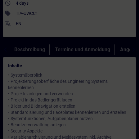
access_time
4 days
sell
TIA-UWCC1
translate
EN
Beschreibung
Termine und Anmeldung
Angebot
Inhalte
• Systemüberblick
• Projektierungsoberfläche des Engineering Systems
kennenlernen
• Projekte anlegen und verwenden
• Projekt in das Bediengerät laden
• Bilder und Bildnavigation erstellen
• Standardisierung und Faceplates kennenlernen und erstellen
• Systemfunktionen, Aufgabenplaner nutzen
• Benutzerverwaltung anlegen
• Security Aspekte
• Variablenarchivierung und Meldesystem inkl. Archive