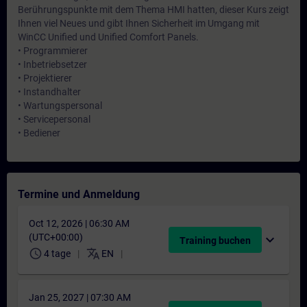
Berührungspunkte mit dem Thema HMI hatten, dieser Kurs zeigt
Ihnen viel Neues und gibt Ihnen Sicherheit im Umgang mit
WinCC Unified und Unified Comfort Panels.
• Programmierer
• Inbetriebsetzer
• Projektierer
• Instandhalter
• Wartungspersonal
• Servicepersonal
• Bediener
Termine und Anmeldung
Oct 12, 2026 | 06:30 AM
(UTC+00:00)
expand_more
Training buchen
schedule
translate
4 tage
EN
Jan 25, 2027 | 07:30 AM