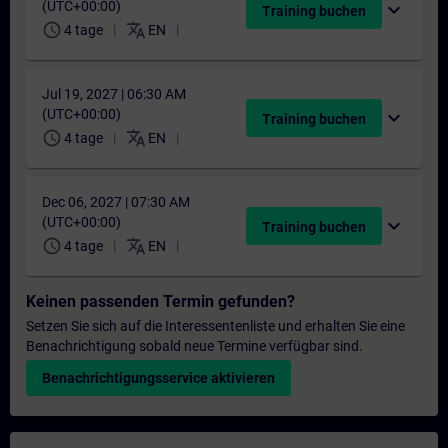
(UTC+00:00)
expand_more
Training buchen
schedule
translate
4 tage
EN
Jul 19, 2027 | 06:30 AM
(UTC+00:00)
expand_more
Training buchen
schedule
translate
4 tage
EN
Dec 06, 2027 | 07:30 AM
(UTC+00:00)
expand_more
Training buchen
schedule
translate
4 tage
EN
Keinen passenden Termin gefunden?
Setzen Sie sich auf die Interessentenliste und erhalten Sie eine
Benachrichtigung sobald neue Termine verfügbar sind.
Benachrichtigungsservice aktivieren