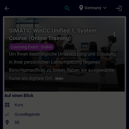
Für Hauptinhalt überspringen
Seite wurde geladen
place
expand_more
arrow_back
search
login
Germany
Kurs - SIMATIC WinCC Unified 1, System Co
SIMATIC WinCC Unified 1, System
more_vert
Course (Online Training)
Learning Event - Online
Um Ihnen bestmögliche Unterstützung und Schulung
in Ihrer persönlichen Lernumgebung (eigenes
Büro/Homeoffice) zu bieten, haben wir ausgewählte
Kurse als digitale Onl...
Mehr
Auf einen Blick
widgets
Kurs
Grundlegende
where_to_vote
DE