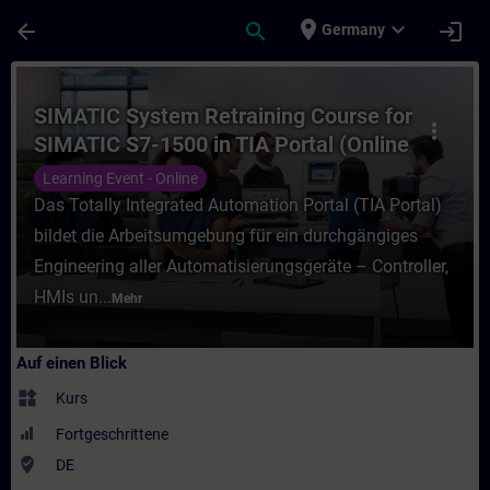
Für Hauptinhalt überspringen
Seite wurde geladen
place
expand_more
arrow_back
search
login
Germany
Kurs - SIMATIC System Retraining Course f
SIMATIC System Retraining Course for
more_vert
SIMATIC S7-1500 in TIA Portal (Online
Training)
Learning Event - Online
Das Totally Integrated Automation Portal (TIA Portal)
bildet die Arbeitsumgebung für ein durchgängiges
Engineering aller Automatisierungsgeräte – Controller,
HMIs un...
Mehr
Auf einen Blick
widgets
Kurs
Fortgeschrittene
where_to_vote
DE