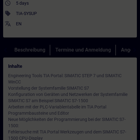
access_time
5 days
sell
TIA-SYSUP
translate
EN
Beschreibung
Termine und Anmeldung
Angebot
Inhalte
Engineering Tools TIA Portal: SIMATIC STEP 7 und SIMATIC
WinCC
Vorstellung der Systemfamilie SIMATIC S7
Konfiguration von Geräten und Netzwerken der Systemfamilie
SIMATIC S7 am Beispiel SIMATIC S7-1500
Arbeiten mit der PLC-Variablentabelle im TIA Portal
Programmbausteine und Editor
Neue Möglichkeiten der Programmierung bei der SIMATIC S7-
1500:
Fehlersuche mit TIA Portal Werkzeugen und dem SIMATIC S7-
1500 CPU-Display