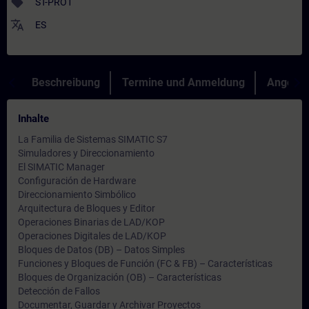
sell
ST-PRO1
translate
ES
Beschreibung
Termine und Anmeldung
Angebot
Inhalte
La Familia de Sistemas SIMATIC S7
Simuladores y Direccionamiento
El SIMATIC Manager
Configuración de Hardware
Direccionamiento Simbólico
Arquitectura de Bloques y Editor
Operaciones Binarias de LAD/KOP
Operaciones Digitales de LAD/KOP
Bloques de Datos (DB) – Datos Simples
Funciones y Bloques de Función (FC & FB) – Características
Bloques de Organización (OB) – Características
Detección de Fallos
Documentar, Guardar y Archivar Proyectos