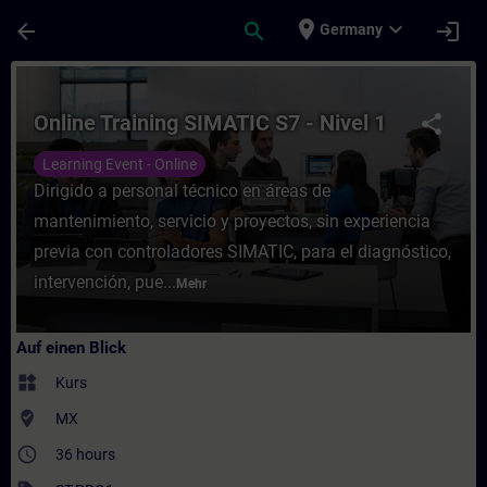
Für Hauptinhalt überspringen
Seite wurde geladen
place
expand_more
arrow_back
search
login
Germany
Kurs - Online Training SIMATIC S7 - Nivel 1
Online Training SIMATIC S7 - Nivel 1
share
Learning Event - Online
Dirigido a personal técnico en áreas de
mantenimiento, servicio y proyectos, sin experiencia
previa con controladores SIMATIC, para el diagnóstico,
intervención, pue...
Mehr
Auf einen Blick
widgets
Kurs
where_to_vote
MX
access_time
36 hours