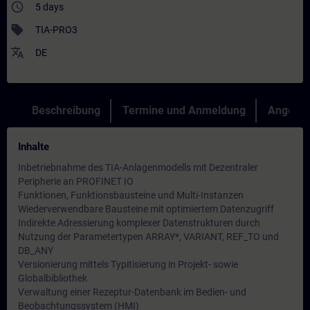
access_time
5 days
sell
TIA-PRO3
translate
DE
Beschreibung
Termine und Anmeldung
Angebot
Inhalte
Inbetriebnahme des TIA-Anlagenmodells mit Dezentraler
Peripherie an PROFINET IO
Funktionen, Funktionsbausteine und Multi-Instanzen
Wiederverwendbare Bausteine mit optimiertem Datenzugriff
Indirekte Adressierung komplexer Datenstrukturen durch
Nutzung der Parametertypen ARRAY*, VARIANT, REF_TO und
DB_ANY
Versionierung mittels Typitisierung in Projekt- sowie
Globalbibliothek
Verwaltung einer Rezeptur-Datenbank im Bedien- und
Beobachtungssystem (HMI)