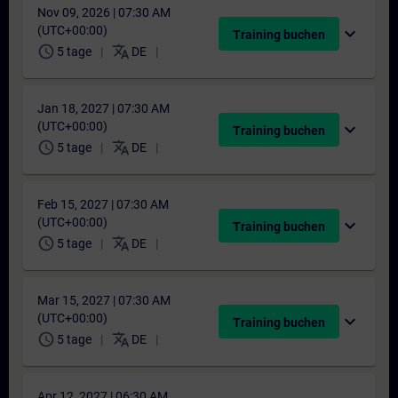
Nov 09, 2026 | 07:30 AM
(UTC+00:00)
expand_more
Training buchen
schedule
translate
5 tage
DE
Jan 18, 2027 | 07:30 AM
(UTC+00:00)
expand_more
Training buchen
schedule
translate
5 tage
DE
Feb 15, 2027 | 07:30 AM
(UTC+00:00)
expand_more
Training buchen
schedule
translate
5 tage
DE
Mar 15, 2027 | 07:30 AM
(UTC+00:00)
expand_more
Training buchen
schedule
translate
5 tage
DE
Apr 12, 2027 | 06:30 AM