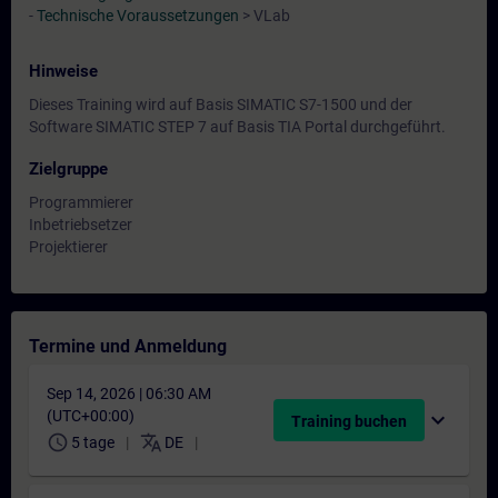
-
Technische Voraussetzungen
> VLab
Hinweise
Dieses Training wird auf Basis SIMATIC S7-1500 und der
Software SIMATIC STEP 7 auf Basis TIA Portal durchgeführt.
Zielgruppe
Programmierer
Inbetriebsetzer
Projektierer
Termine und Anmeldung
Sep 14, 2026 | 06:30 AM
(UTC+00:00)
expand_more
Training buchen
schedule
translate
5 tage
DE