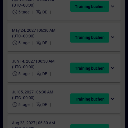
(UTC+00:00)
expand_more
Training buchen
schedule
translate
5 tage
DE
May 24, 2027 | 06:30 AM
(UTC+00:00)
expand_more
Training buchen
schedule
translate
5 tage
DE
Jun 14, 2027 | 06:30 AM
(UTC+00:00)
expand_more
Training buchen
schedule
translate
5 tage
DE
Jul 05, 2027 | 06:30 AM
(UTC+00:00)
expand_more
Training buchen
schedule
translate
5 tage
DE
Aug 23, 2027 | 06:30 AM