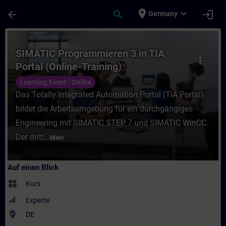
Für Hauptinhalt überspringen
Seite wurde geladen
place
expand_more
arrow_back
search
login
Germany
Kurs - SIMATIC Programmieren 3 in TIA Port
SIMATIC Programmieren 3 in TIA
more_vert
Portal (Online-Training)
Learning Event - Online
Das Totally Integrated Automation Portal (TIA Portal)
bildet die Arbeitsumgebung für ein durchgängiges
Engineering mit SIMATIC STEP 7 und SIMATIC WinCC.
Der dritt...
Mehr
Auf einen Blick
widgets
Kurs
Experte
where_to_vote
DE