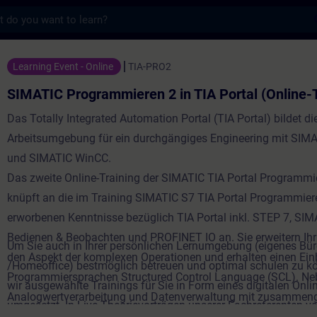
s
ammieren 2 in TIA Portal (Online-Training)
Learning Event - Online
TIA-PRO2
SIMATIC Programmieren 2 in TIA Portal (Online-T
Das Totally Integrated Automation Portal (TIA Portal) bildet di
Arbeitsumgebung für ein durchgängiges Engineering mit SIM
und SIMATIC WinCC.
Das zweite Online-Training der SIMATIC TIA Portal Programm
knüpft an die im Training SIMATIC S7 TIA Portal Programmier
erworbenen Kenntnisse bezüglich TIA Portal inkl. STEP 7, SIM
Bedienen & Beobachten und PROFINET IO an. Sie erweitern Ih
Um Sie auch in Ihrer persönlichen Lernumgebung (eigenes Bü
den Aspekt der komplexen Operationen und erhalten einen Einbl
/Homeoffice) bestmöglich betreuen und optimal schulen zu k
Programmiersprachen Structured Control Language (SCL). Ne
wir ausgewählte Trainings für Sie in Form eines digitalen Onli
Analogwertverarbeitung und Datenverwaltung mit zusammen
umgesetzt. In Live-Theorievorträgen unserer Fachreferenten ve
Datentypen wird auch die programmtechnische Fehlerauswert