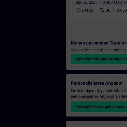
Apr 05, 2027 | 06:30 AM (UT
schedule
translate
5 tage
DE
2.850
Keinen passenden Termin 
Setzen Sie sich auf die Interess
Benachrichtigungsservice ak
Personalisiertes Angebot
Sie benötigen ein persönliches
personalisiertes Angebot an Ihr
Persönliches Angebot zuse