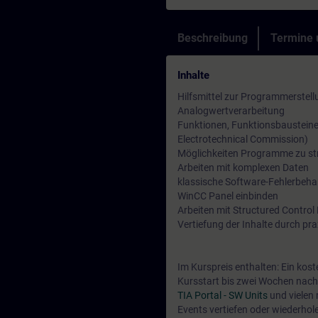
Beschreibung
Termine
Inhalte
Hilfsmittel zur Programmerstel
Analogwertverarbeitung
Funktionen, Funktionsbausteine 
Electrotechnical Commission)
Möglichkeiten Programme zu str
Arbeiten mit komplexen Daten
klassische Software-Fehlerbeha
WinCC Panel einbinden
Arbeiten mit Structured Contro
Vertiefung der Inhalte durch pr
Im Kurspreis enthalten: Ein kos
Kursstart bis zwei Wochen nach 
TIA Portal - SW Units
und vielen
Events vertiefen oder wiederhol