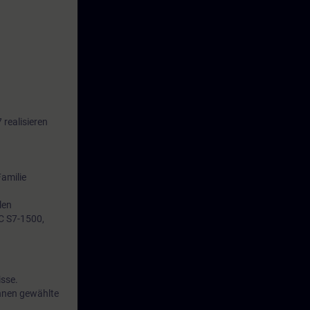
realisieren
amilie
len
C S7-1500,
sse.
Ihnen gewählte