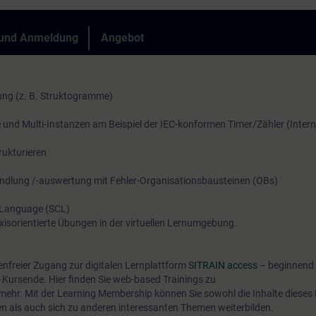
Ihnen, unter Zuhilfenahme unserer virtuellen Lernumgebung fü
behandlung betrachtet. Durch die vermittelten Kenntnisse gew
Übungen, praxisnah vollumfänglich die in den Lernzielen bes
 und Anmeldung
Angebot
neue Impulse und Ideen zur effizienten SPS-Programmierung.
Trainingsinhalte. In unserem virtuellen Klassenzimmer steht I
Fachreferent auch während Ihrer individuellen praktischen Üb
jederzeit für vertiefende Fragen und Fachgespräche zur Verfü
lung (z. B. Struktogramme)
Die einfachen technischen Voraussetzungen, siehe unten.
und Multi-Instanzen am Beispiel der IEC-konformen Timer/Zähler (Intern
ukturieren
ndlung /-auswertung mit Fehler-Organisationsbausteinen (OBs)
l Language (SCL)
axisorientierte Übungen in der virtuellen Lernumgebung.
tenfreier Zugang zur digitalen Lernplattform
SITRAIN access
– beginnend 
Kursende. Hier finden Sie web-based Trainings zu
 mehr. Mit der Learning Membership können Sie sowohl die Inhalte dieses
en als auch sich zu anderen interessanten Themen weiterbilden.