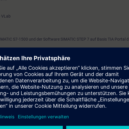
 VLab
 SIMATIC S7-1500 und der Software SIMATIC STEP 7 auf Basis TIA Portal 
t 7 Tage vor Kursbeginn und endet 14 Tage nach Kursende. Während di
über 480 verfügbaren web-based Trainings.