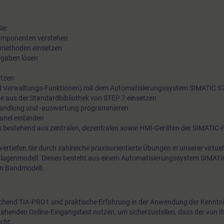
ie:
omponenten verstehen
smethoden einsetzen
fgaben lösen
utzen
nd Verwaltungs-Funktionen) mit dem Automatisierungssystem SIMATIC S7 
e aus der Standardbibliothek von STEP 7 einsetzen
ehandlung und -auswertung programmieren
Panel einbinden
bestehend aus zentralen, dezentralen sowie HMI-Geräten der SIMATIC-F
vertiefen Sie durch zahlreiche praxisorientierte Übungen in unserer virtuel
agenmodell. Dieses besteht aus einem Automatisierungssystem SIMATI
en Bandmodell.
chend TIA-PRO1 und praktische Erfahrung in der Anwendung der Kenntni
tehenden Online-Eingangstest nutzen, um sicherzustellen, dass der von 
cht.