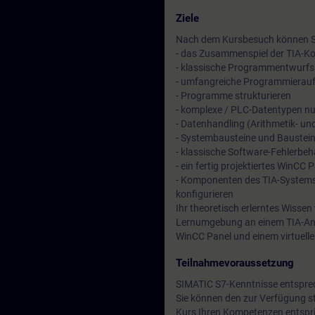
Ziele
Nach dem Kursbesuch können S
- das Zusammenspiel der TIA-K
- klassische Programmentwurf
- umfangreiche Programmierau
- Programme strukturieren
- komplexe / PLC-Datentypen n
- Datenhandling (Arithmetik- u
- Systembausteine und Baustein
- klassische Software-Fehlerb
- ein fertig projektiertes WinCC 
- Komponenten des TIA-Systems 
konfigurieren
Ihr theoretisch erlerntes Wissen 
Lernumgebung an einem TIA-Anl
WinCC Panel und einem virtuell
Teilnahmevoraussetzung
SIMATIC S7-Kenntnisse entspre
Sie können den zur Verfügung s
Kurs Ihren Kompetenzen entspri