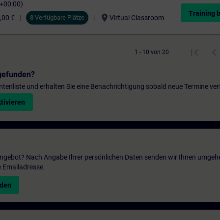
C+00:00)
Training 
location_on
,00 €
8 Verfügbare Plätze
Virtual Classroom
1 - 10 von 20
gefunden?
entenliste und erhalten Sie eine Benachrichtigung sobald neue Termine ver
tivieren
 Angebot? Nach Angabe Ihrer persönlichen Daten senden wir Ihnen umgeh
e Emailadresse.
nden