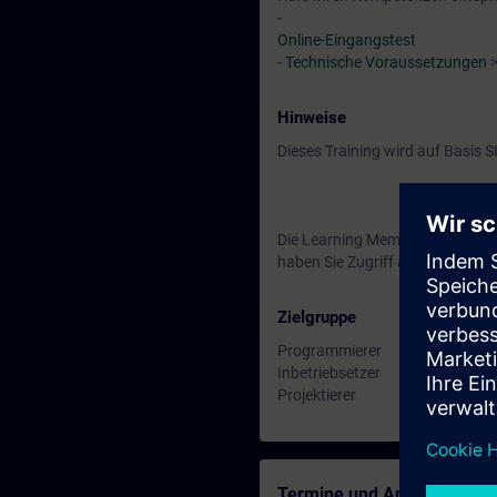
-
Online-Eingangstest
-
Technische Voraussetzungen
>
Hinweise
Dieses Training wird auf Basis
Die Learning Membership beginn
haben Sie Zugriff auf alle der 
Zielgruppe
Programmierer
Inbetriebsetzer
Projektierer
Termine und Anmeldung