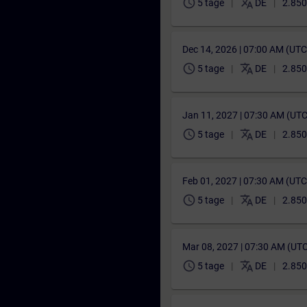
schedule
translate
5 tage
DE
2.850
Dec 14, 2026 | 07:00 AM (UT
schedule
translate
5 tage
DE
2.850
Jan 11, 2027 | 07:30 AM (UT
schedule
translate
5 tage
DE
2.850
Feb 01, 2027 | 07:30 AM (UT
schedule
translate
5 tage
DE
2.850
Mar 08, 2027 | 07:30 AM (UT
schedule
translate
5 tage
DE
2.850