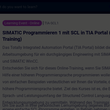
s
ammieren 1 mit SCL in TIA Portal (Online-T
Learning Event - Online
TIA-SCL1
SIMATIC Programmieren 1 mit SCL in TIA Portal 
Training)
Das Totally Integrated Automation Portal (TIA Portal) bildet di
Arbeitsumgebung für ein durchgängiges Engineering mit SIM
und SIMATIC WinCC.
Entscheiden Sie sich für dieses Online-Training, wenn Sie SIM
Hilfe einer höheren Programmiersprache programmieren woll
von einfachen Beispielen verdeutlichen wir Ihnen die Vorteile, 
höhere Programmiersprache bietet. Ziel des Kurses ist es, die 
Sprach- und Leistungsumfang der Structured Control Languag
Entwicklungsumgebung zu vermitteln. Während des Trainings
Um Sie auch in Ihrer persönlichen Lernumgebung (eigenes Bü
eigene einfache SCL-Programme erstellen, in Betrieb nehmen u