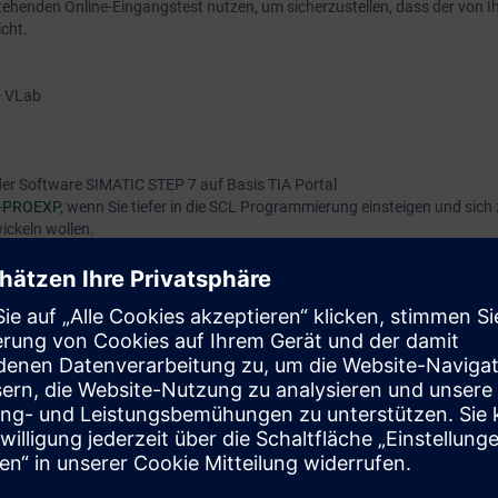
tehenden Online-Eingangstest nutzen, um sicherzustellen, dass der von 
cht.
 VLab
 der Software SIMATIC STEP 7 auf Basis TIA Portal
A-PROEXP
, wenn Sie tiefer in die SCL Programmierung einsteigen und sic
ickeln wollen.
t 7 Tage vor Kursbeginn und endet 14 Tage nach Kursende. Während di
über 480 verfügbaren web-based Trainings.