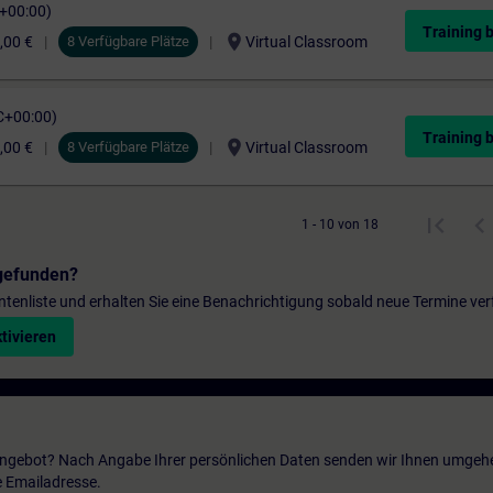
C+00:00)
Training 
location_on
,00 €
8 Verfügbare Plätze
Virtual Classroom
C+00:00)
Training 
location_on
,00 €
8 Verfügbare Plätze
Virtual Classroom
1 - 10 von 18
gefunden?
entenliste und erhalten Sie eine Benachrichtigung sobald neue Termine ver
tivieren
 Angebot? Nach Angabe Ihrer persönlichen Daten senden wir Ihnen umgeh
e Emailadresse.