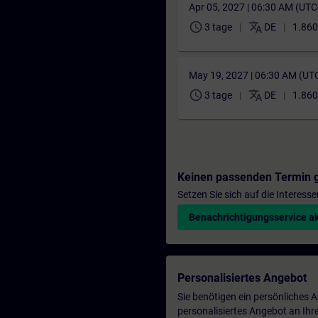
Apr 05, 2027 | 06:30 AM (UT
schedule
translate
3 tage
DE
1.860
May 19, 2027 | 06:30 AM (UT
schedule
translate
3 tage
DE
1.860
Keinen passenden Termin 
Setzen Sie sich auf die Interess
Benachrichtigungsservice ak
Personalisiertes Angebot
Sie benötigen ein persönliches
personalisiertes Angebot an Ihr