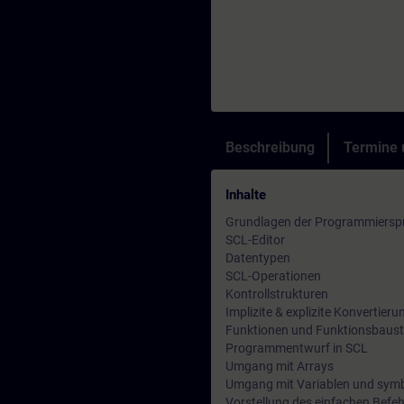
Beschreibung
Termine
Inhalte
Grundlagen der Programmiersp
SCL-Editor
Datentypen
SCL-Operationen
Kontrollstrukturen
Implizite & explizite Konvertier
Funktionen und Funktionsbauste
Programmentwurf in SCL
Umgang mit Arrays
Umgang mit Variablen und sym
Vorstellung des einfachen Befeh