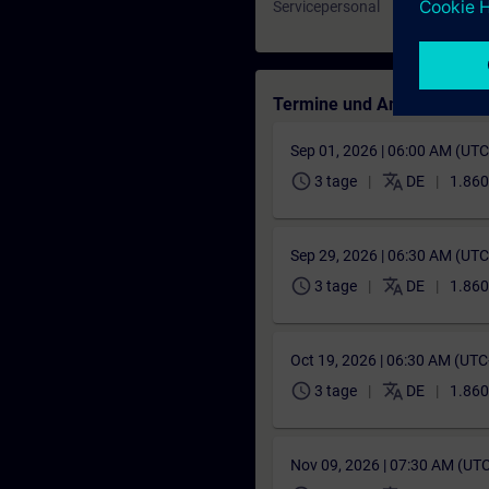
Servicepersonal
Termine und Anmeldung
Sep 01, 2026 | 06:00 AM (UT
schedule
translate
3 tage
DE
1.860
Sep 29, 2026 | 06:30 AM (UT
schedule
translate
3 tage
DE
1.860
Oct 19, 2026 | 06:30 AM (UT
schedule
translate
3 tage
DE
1.860
Nov 09, 2026 | 07:30 AM (UT