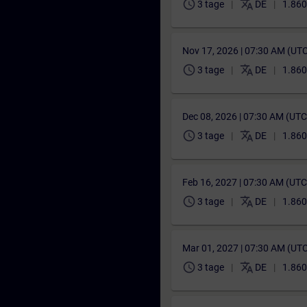
schedule
translate
3 tage
DE
1.860
Nov 17, 2026 | 07:30 AM (UT
schedule
translate
3 tage
DE
1.860
Dec 08, 2026 | 07:30 AM (UT
schedule
translate
3 tage
DE
1.860
Feb 16, 2027 | 07:30 AM (UT
schedule
translate
3 tage
DE
1.860
Mar 01, 2027 | 07:30 AM (UT
schedule
translate
3 tage
DE
1.860