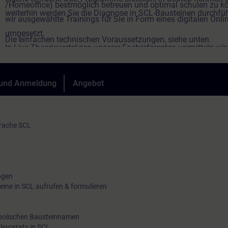
/Homeoffice) bestmöglich betreuen und optimal schulen zu k
weiterhin werden Sie die Diagnose in SCL-Bausteinen durchfü
wir ausgewählte Trainings für Sie in Form eines digitalen Onli
umgesetzt.
Die einfachen technischen Voraussetzungen, siehe unten.
In Live-Theorievorträgen unserer Fachreferenten vermitteln wir 
Zuhilfenahme unserer virtuellen Lernumgebung für praktische
praxisnah vollumfänglich die in den Lernzielen beschriebenen
 und Anmeldung
Angebot
Trainingsinhalte. In unserem virtuellen Klassenzimmer steht I
Fachreferent auch während Ihrer individuellen praktischen Üb
jederzeit für vertiefende Fragen und Fachgespräche zur Verfü
rache SCL
ungen
ine in SCL aufrufen & formulieren
bolischen Bausteinnamen
lsvorrats in SCL