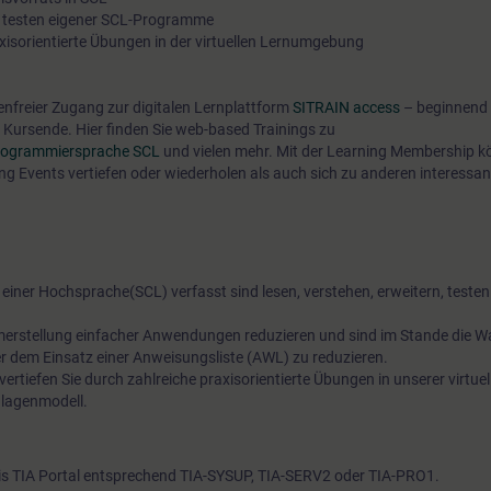
nd testen eigener SCL-Programme
axisorientierte Übungen in der virtuellen Lernumgebung
tenfreier Zugang zur digitalen Lernplattform
SITRAIN access
– beginnend 
Kursende. Hier finden Sie web-based Trainings zu
 Programmiersprache SCL
und vielen mehr. Mit der Learning Membership k
ing Events vertiefen oder wiederholen als auch sich zu anderen interess
einer Hochsprache(SCL) verfasst sind lesen, verstehen, erweitern, testen
erstellung einfacher Anwendungen reduzieren und sind im Stande die W
dem Einsatz einer Anweisungsliste (AWL) zu reduzieren.
vertiefen Sie durch zahlreiche praxisorientierte Übungen in unserer virtuel
lagenmodell.
s TIA Portal entsprechend TIA-SYSUP, TIA-SERV2 oder TIA-PRO1.