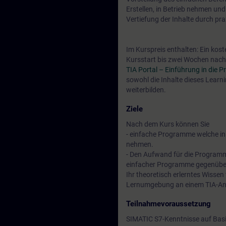
Erstellen, in Betrieb nehmen u
Vertiefung der Inhalte durch pr
Im Kurspreis enthalten: Ein kos
Kursstart bis zwei Wochen nach 
TIA Portal – Einführung in die
sowohl die Inhalte dieses Learn
weiterbilden.
Ziele
Nach dem Kurs können Sie
- einfache Programme welche in 
nehmen.
- Den Aufwand für die Programm
einfacher Programme gegenüber 
Ihr theoretisch erlerntes Wissen 
Lernumgebung an einem TIA-An
Teilnahmevoraussetzung
SIMATIC S7-Kenntnisse auf Basi