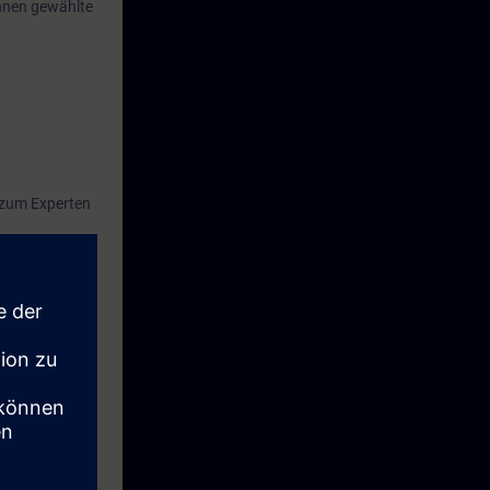
Ihnen gewählte
h zum Experten
eses Zeitraums