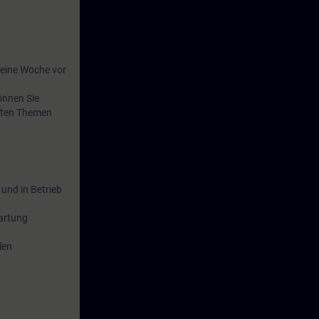
eine Woche vor
önnen Sie
anten Themen
 und in Betrieb
artung
len