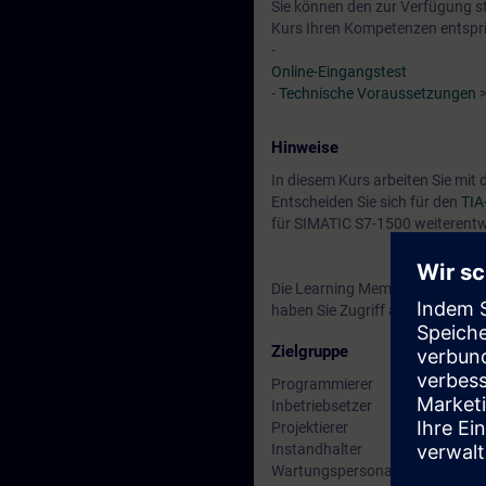
Sie können den zur Verfügung s
Kurs Ihren Kompetenzen entspri
-
Online-Eingangstest
-
Technische Voraussetzungen
>
Hinweise
In diesem Kurs arbeiten Sie mit
Entscheiden Sie sich für den
TI
für SIMATIC S7-1500 weiterentw
Die Learning Membership beginn
haben Sie Zugriff auf alle der 
Zielgruppe
Programmierer
Inbetriebsetzer
Projektierer
Instandhalter
Wartungspersonal