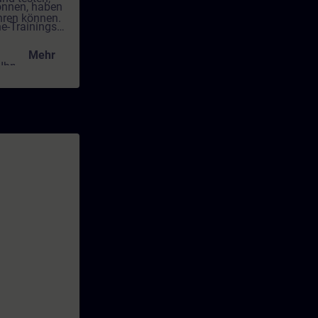
önnen, haben
hren können.
ne-Trainings
Mehr
Ihnen, unter
 Übungen,
hnen unser
ungen
gung.