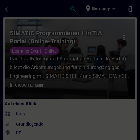
Für Hauptinhalt überspringen
Seite wurde geladen
place
expand_more
arrow_back
search
login
Germany
Kurs - SIMATIC Programmieren 1 in TIA Port
SIMATIC Programmieren 1 in TIA
more_vert
Portal (Online-Training)
Learning Event - Online
Das Totally Integrated Automation Portal (TIA Portal)
bildet die Arbeitsumgebung für ein durchgängiges
Engineering mit SIMATIC STEP 7 und SIMATIC WinCC.
In diesem...
Mehr
Auf einen Blick
widgets
Kurs
Grundlegende
where_to_vote
DE