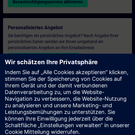
Benachrichtigungsservice aktivieren
Personalisiertes Angebot
Sie benötigen ein persönliches Angebot? Nach Angabe Ihrer
persönlichen Daten senden wir Ihnen umgehend ein
personalisiertes Angebot an Ihre Emailadresse.
Persönliches Angebot zusenden
Anfrage Exklusivtraining
Haben Sie Bedarf an einem höheren Schulungsangebot und
brauchen ein exklusives Training – entweder vor Ort bei Ihnen,
virtuell oder in einem SITRAIN Trainingscenter? Nachdem Sie
uns Ihre persönlichen Daten und Ihren Trainingsbedarf
übermittelt haben, bekommen Sie von uns ein Angebot für eine
exklusive Schulung.
Exklusives Angebot anfragen