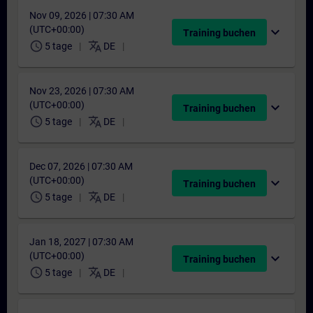
Nov 09, 2026 | 07:30 AM
(UTC+00:00)
expand_more
Training buchen
schedule
translate
5 tage
DE
Nov 23, 2026 | 07:30 AM
(UTC+00:00)
expand_more
Training buchen
schedule
translate
5 tage
DE
Dec 07, 2026 | 07:30 AM
(UTC+00:00)
expand_more
Training buchen
schedule
translate
5 tage
DE
Jan 18, 2027 | 07:30 AM
(UTC+00:00)
expand_more
Training buchen
schedule
translate
5 tage
DE