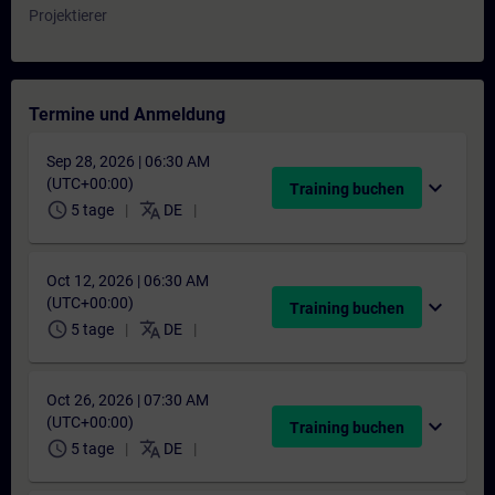
Projektierer
Termine und Anmeldung
Sep 28, 2026 | 06:30 AM
(UTC+00:00)
expand_more
Training buchen
schedule
translate
5 tage
DE
Oct 12, 2026 | 06:30 AM
(UTC+00:00)
expand_more
Training buchen
schedule
translate
5 tage
DE
Oct 26, 2026 | 07:30 AM
(UTC+00:00)
expand_more
Training buchen
schedule
translate
5 tage
DE