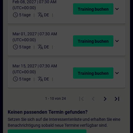
Feb 08, 2027 | 07:30 AM
(UTC+00:00)
expand_more
Training buchen
schedule
translate
5 tage
DE
Mar 01, 2027 | 07:30 AM
(UTC+00:00)
expand_more
Training buchen
schedule
translate
5 tage
DE
Mar 15, 2027 | 07:30 AM
(UTC+00:00)
expand_more
Training buchen
schedule
translate
5 tage
DE
1 - 10 von 24
Keinen passenden Termin gefunden?
Setzen Sie sich auf die Interessentenliste und erhalten Sie eine
Benachrichtigung sobald neue Termine verfügbar sind.