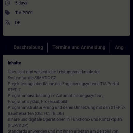
access_time
5 days
sell
TIA-PRO1
translate
DE
Beschreibung
Termine und Anmeldung
Angebot
Inhalte
Übersicht und wesentliche Leistungsmerkmale der
Systemfamilie SIMATIC S7
Projektierungsoberfläche des Engineeringsystems TIA Portal
STEP 7
Programmbearbeitung im Automatisierungssystem,
Programmzyklus, Prozessabbild
Programmstrukturierung und deren Umsetzung mit den STEP 7-
Bausteinarten (OB, FC, FB, DB)
Binäre und digitale Operationen in Funktions- und Kontaktplan
(FUP/KOP)
Standards anwenden und mit ihnen arbeiten am Beispiel von