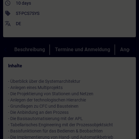
access_time
10 days
sell
ST-PCS7SYS
translate
DE
Beschreibung
Termine und Anmeldung
Angebot
Inhalte
- Überblick über die Systemarchitektur
- Anlegen eines Multiprojekts
- Die Projektierung von Stationen und Netzen
- Anlegen der technologischen Hierarchie
- Grundlagen zu CFC und Bausteinen
- Die Anbindung an den Prozess
- Die Basisautomatisierung mit der APL
- Tabellarisches Engineering mit der Prozessobjektsicht
- Basisfunktionen für das Bedienen & Beobachten
- Die Implementierung von Hand- und Automatikbetrieb