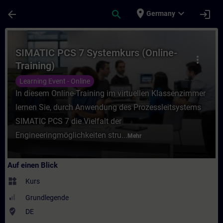
Für Hauptinhalt überspringen
Seite wurde geladen
place
expand_more
arrow_back
search
login
Germany
Kurs - SIMATIC PCS 7 Systemkurs (Online-T
SIMATIC PCS 7 Systemkurs (Online-
more_vert
Training)
Learning Event - Online
In diesem Online-Training im virtuellen Klassenzimmer
lernen Sie, durch Anwendung des Prozessleitsystems
SIMATIC PCS 7 die Vielfalt der
Engineeringmöglichkeiten stru...
Mehr
Auf einen Blick
widgets
Kurs
Grundlegende
where_to_vote
DE