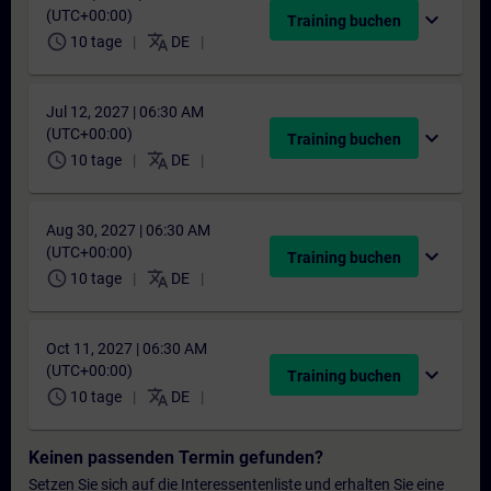
(UTC+00:00)
expand_more
Training buchen
schedule
translate
10 tage
DE
Jul 12, 2027 | 06:30 AM
(UTC+00:00)
expand_more
Training buchen
schedule
translate
10 tage
DE
Aug 30, 2027 | 06:30 AM
(UTC+00:00)
expand_more
Training buchen
schedule
translate
10 tage
DE
Oct 11, 2027 | 06:30 AM
(UTC+00:00)
expand_more
Training buchen
schedule
translate
10 tage
DE
Keinen passenden Termin gefunden?
Setzen Sie sich auf die Interessentenliste und erhalten Sie eine