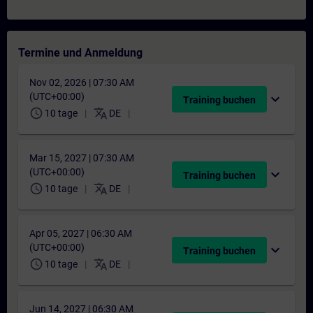
Termine und Anmeldung
Nov 02, 2026 | 07:30 AM
(UTC+00:00)
expand_more
Training buchen
schedule
translate
10 tage
DE
Mar 15, 2027 | 07:30 AM
(UTC+00:00)
expand_more
Training buchen
schedule
translate
10 tage
DE
Apr 05, 2027 | 06:30 AM
(UTC+00:00)
expand_more
Training buchen
schedule
translate
10 tage
DE
Jun 14, 2027 | 06:30 AM