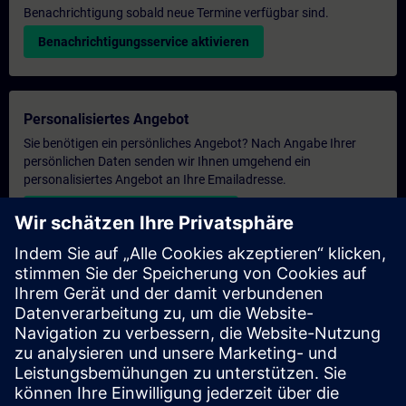
Benachrichtigung sobald neue Termine verfügbar sind.
Benachrichtigungsservice aktivieren
Personalisiertes Angebot
Sie benötigen ein persönliches Angebot? Nach Angabe Ihrer
persönlichen Daten senden wir Ihnen umgehend ein
personalisiertes Angebot an Ihre Emailadresse.
Persönliches Angebot zusenden
Anfrage Exklusivtraining
Haben Sie Bedarf an einem höheren Schulungsangebot und
brauchen ein exklusives Training – entweder vor Ort bei Ihnen,
virtuell oder in einem SITRAIN Trainingscenter? Nachdem Sie
uns Ihre persönlichen Daten und Ihren Trainingsbedarf
übermittelt haben, bekommen Sie von uns ein Angebot für eine
exklusive Schulung.