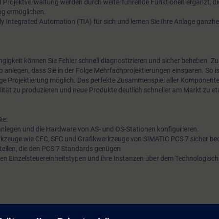
 Projektverwaltung werden durch weiterführende Funktionen ergänzt, die 
ng ermöglichen.
lly Integrated Automation (TIA) für sich und lernen Sie Ihre Anlage ganzhei
gigkeit können Sie Fehler schnell diagnostizieren und sicher beheben. Z
o anlegen, dass Sie in der Folge Mehrfachprojektierungen einsparen. So is
ge Projektierung möglich. Das perfekte Zusammenspiel aller Komponenten
ität zu produzieren und neue Produkte deutlich schneller am Markt zu eta
ie:
t anlegen und die Hardware von AS- und OS-Stationen konfigurieren.
erkzeuge wie CFC, SFC und Grafikwerkzeuge von SIMATIC PCS 7 sicher be
llen, die den PCS 7 Standards genügen
en Einzelsteuereinheitstypen und ihre Instanzen über dem Technologisch
 Regelungs- und Steuerungstechnik sowie in der Prozessleittechnik.