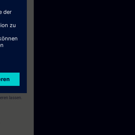
n Ihnen
t.
eren lassen.
.