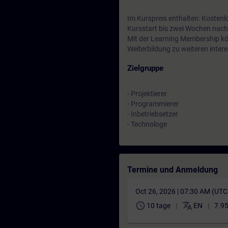
Im Kurspreis enthalten: Kostenl
Kursstart bis zwei Wochen nach
Mit der Learning Membership kön
Weiterbildung zu weiteren inte
Zielgruppe
- Projektierer
- Programmierer
- Inbetriebsetzer
- Technologe
Termine und Anmeldung
Oct 26, 2026 | 07:30 AM (UT
schedule
translate
10 tage
EN
7.95