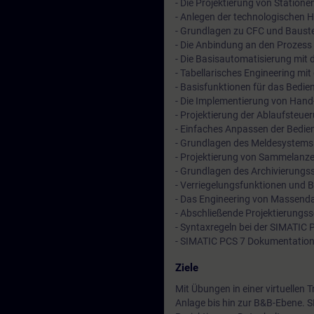
- Die Projektierung von Station
- Anlegen der technologischen H
- Grundlagen zu CFC und Baust
- Die Anbindung an den Prozess
- Die Basisautomatisierung mit 
- Tabellarisches Engineering mit
- Basisfunktionen für das Bedi
- Die Implementierung von Hand
- Projektierung der Ablaufsteue
- Einfaches Anpassen der Bedie
- Grundlagen des Meldesystems
- Projektierung von Sammelanz
- Grundlagen des Archivierung
- Verriegelungsfunktionen und B
- Das Engineering von Massend
- Abschließende Projektierungss
- Syntaxregeln bei der SIMATIC 
- SIMATIC PCS 7 Dokumentation
Ziele
Mit Übungen in einer virtuellen
Anlage bis hin zur B&B-Ebene. 