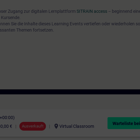
oser Zugang zur digitalen Lernplattform
SITRAIN access
– beginnend ein
 Kursende.
nen Sie die Inhalte dieses Learning Events vertiefen oder wiederholen so
ressanten Themen fortsetzen.
C+00:00)
Warteliste be
location_on
0,00 €
Ausverkauft
Virtual Classroom