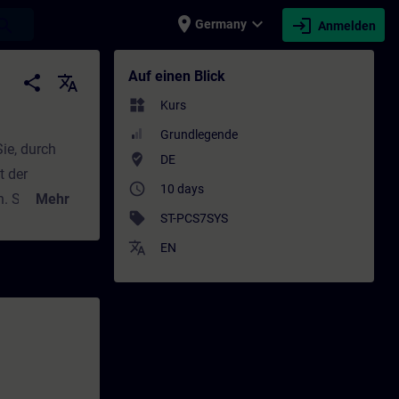
place
expand_more
login
earch
Germany
Anmelden
g - Schulung - Weiterbildung | SITRAIN
Auf einen Blick
share
translate
widgets
Kurs
Grundlegende
ie, durch
where_to_vote
DE
t der
access_time
10 days
n. Sie
Mehr
sell
ST-PCS7SYS
ie Steuerung
translate
EN
ney verfügbar