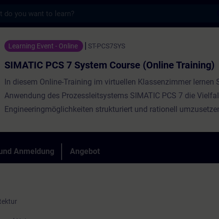
s
 System Course (Online Training) - Trainin
Learning Event - Online
ST-PCS7SYS
SIMATIC PCS 7 System Course (Online Training)
In diesem Online-Training im virtuellen Klassenzimmer lernen S
Anwendung des Prozessleitsystems SIMATIC PCS 7 die Vielfal
Engineeringmöglichkeiten strukturiert und rationell umzusetze
projektieren das gesamte Leitsystem von der Feldebene über d
bis hin zum Bedien- und Beobachtungssystem.
 und Anmeldung
Angebot
Auch als Learning Jour
tektur