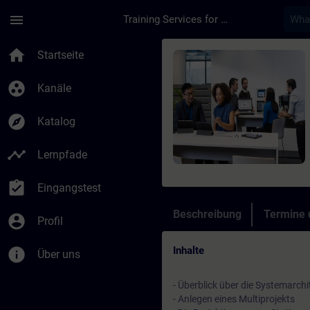
Für Hauptinhalt überspringen
Seite wurde geladen
menu
Training Services for Digital Industries
Kurs - SIMATIC PCS 7
home
Startseite
group_work
Kanäle
explore
Katalog
timeline
Lernpfade
assignment_turned_in
Eingangstest
Beschreibung
Termine
account_circle
Profil
Inhalte
info
Über uns
- Überblick über die Systemarchi
- Anlegen eines Multiprojekts