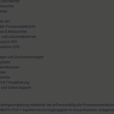
en und Netzen
ierarchie
einen
der APL
 der Prozessobjektsicht
enen & Beobachten
- und Automatikbetrieb
rung im SFC
nstation (OS)
eigen und Zustandsanzeigen
ssystem
etriebsarten
aten
chritte
PCS 7 Projektierung
 und Online Support
 Trainingsumgebung realisieren Sie softwaremäßig die Prozessautomatisie
SIMATIC PCS 7-Aspekte wie Durchgängigkeit im Gesamtsystem, anlagenori