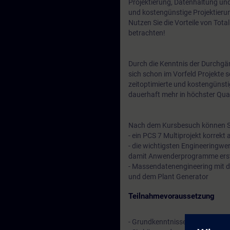
Projektierung, Datenhaltung und
und kostengünstige Projektieru
Nutzen Sie die Vorteile von Tota
betrachten!
Durch die Kenntnis der Durchgän
sich schon im Vorfeld Projekte s
zeitoptimierte und kostengünsti
dauerhaft mehr in höchster Qual
Nach dem Kursbesuch können S
- ein PCS 7 Multiprojekt korrek
- die wichtigsten Engineeringw
damit Anwenderprogramme erste
- Massendatenengineering mit d
und dem Plant Generator
Teilnahmevoraussetzung
- Grundkenntnisse der Elektro-,