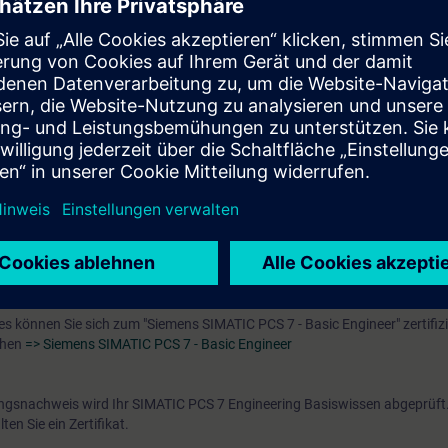
 stehenden
"Online-Eingangstest"
nutzen, um sicherzustellen, dass der vo
n entspricht.
e virtuelle Trainingsumgebung benötigt, die von uns zur Verfügung gestell
ichste Nutzung die technischen Voraussetzungen mit zu beachten.
chen Voraussetzungen mit VLab
s können Sie sich zum "Siemens SIMATIC PCS 7 - Basic Engineer" zertifizi
chen
=> Siemens SIMATIC PCS 7 - Basic Engineer
ungsnachweis wird Ihr SIMATIC PCS 7 Engineering Basiswissen abgeprüft
n Sie ein Zertifikat.