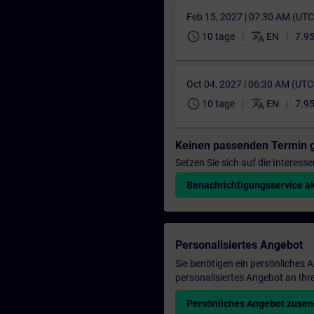
Feb 15, 2027 | 07:30 AM (UT
schedule
translate
10 tage
EN
7.95
Oct 04, 2027 | 06:30 AM (UT
schedule
translate
10 tage
EN
7.95
Keinen passenden Termin 
Setzen Sie sich auf die Interess
Benachrichtigungsservice ak
Personalisiertes Angebot
Sie benötigen ein persönliches
personalisiertes Angebot an Ihr
Persönliches Angebot zuse