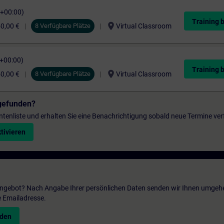
C+00:00)
Training 
location_on
0,00 €
8 Verfügbare Plätze
Virtual Classroom
C+00:00)
Training 
location_on
0,00 €
8 Verfügbare Plätze
Virtual Classroom
gefunden?
entenliste und erhalten Sie eine Benachrichtigung sobald neue Termine ver
tivieren
 Angebot? Nach Angabe Ihrer persönlichen Daten senden wir Ihnen umgeh
e Emailadresse.
nden