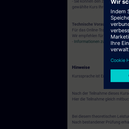
- Sie können den zur Verfügung
gewählte Kurs Ihren Kompetenze
Technische Voraussetzung
Für das Online-Training wird ein
Wir empfehlen für die bestmögl
-
Informationen zu den technis
Hinweise
Kurssprache ist English
Nach der Teilnahme dieses Kurse
Hier die Teilnahme gleich mitbu
Bei diesem theoretischen Leist
Nach bestandener Prüfung erhalte