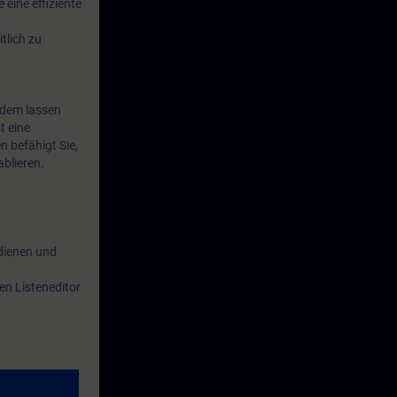
eine effiziente
tlich zu
udem lassen
t eine
 befähigt Sie,
blieren.
dienen und
en Listeneditor