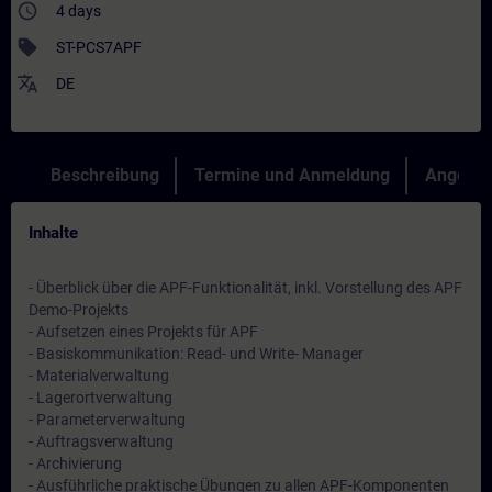
access_time
4 days
sell
ST-PCS7APF
translate
DE
Beschreibung
Termine und Anmeldung
Angebot
Inhalte
- Überblick über die APF-Funktionalität, inkl. Vorstellung des APF
Demo-Projekts
- Aufsetzen eines Projekts für APF
- Basiskommunikation: Read- und Write- Manager
- Materialverwaltung
- Lagerortverwaltung
- Parameterverwaltung
- Auftragsverwaltung
- Archivierung
- Ausführliche praktische Übungen zu allen APF-Komponenten