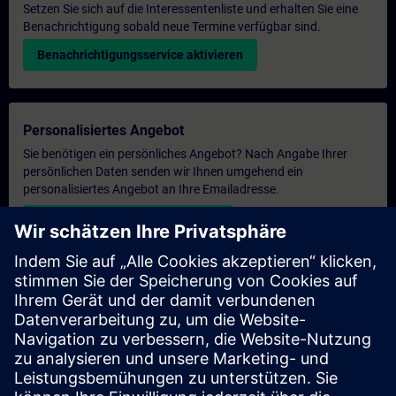
Setzen Sie sich auf die Interessentenliste und erhalten Sie eine
Benachrichtigung sobald neue Termine verfügbar sind.
Benachrichtigungsservice aktivieren
Personalisiertes Angebot
Sie benötigen ein persönliches Angebot? Nach Angabe Ihrer
persönlichen Daten senden wir Ihnen umgehend ein
personalisiertes Angebot an Ihre Emailadresse.
Persönliches Angebot zusenden
Anfrage Exklusivtraining
Haben Sie Bedarf an einem höheren Schulungsangebot und
brauchen ein exklusives Training – entweder vor Ort bei Ihnen,
virtuell oder in einem SITRAIN Trainingscenter? Nachdem Sie
uns Ihre persönlichen Daten und Ihren Trainingsbedarf
übermittelt haben, bekommen Sie von uns ein Angebot für eine