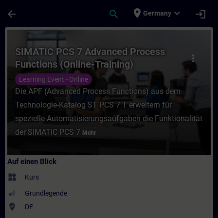
Für Hauptinhalt überspringen
Seite wurde geladen
place
expand_more
arrow_back
search
login
Germany
Kurs - SIMATIC PCS 7 Advanced Process Fun
SIMATIC PCS 7 Advanced Process
more_vert
Functions (Online-Training)
Learning Event - Online
Die APF (Advanced Process Functions) aus dem
Technologie-Katalog ST PCS 7 T erweitern für
spezielle Automatisierungsaufgaben die Funktionalität
der SIMATIC PCS 7
Mehr
Auf einen Blick
widgets
Kurs
Grundlegende
where_to_vote
DE