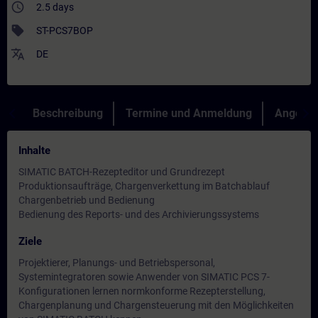
access_time
2.5 days
sell
ST-PCS7BOP
translate
DE
Beschreibung
Termine und Anmeldung
Angebot
Inhalte
SIMATIC BATCH-Rezepteditor und Grundrezept
Produktionsaufträge, Chargenverkettung im Batchablauf
Chargenbetrieb und Bedienung
Bedienung des Reports- und des Archivierungssystems
Ziele
Projektierer, Planungs- und Betriebspersonal,
Systemintegratoren sowie Anwender von SIMATIC PCS 7-
Konfigurationen lernen normkonforme Rezepterstellung,
Chargenplanung und Chargensteuerung mit den Möglichkeiten