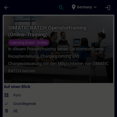
Für Hauptinhalt überspringen
Seite wurde geladen
place
expand_more
arrow_back
search
login
Germany
Kurs - SIMATIC BATCH Operatortraining (On
SIMATIC BATCH Operatortraining
more_vert
(Online-Training)
Learning Event - Online
In diesem Präsenztraining lernen Sie normkonforme
Rezepterstellung, Chargenplanung und
Chargensteuerung mit den Möglichkeiten von SIMATIC
BATCH kennen.
Auf einen Blick
widgets
Kurs
Grundlegende
where_to_vote
DE