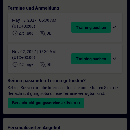
Termine und Anmeldung
May 18, 2027 | 06:30 AM
(UTC+00:00)
expand_more
Training buchen
schedule
translate
2.5 tage
DE
Nov 02, 2027 | 07:30 AM
(UTC+00:00)
expand_more
Training buchen
schedule
translate
2.5 tage
DE
Keinen passenden Termin gefunden?
Setzen Sie sich auf die Interessentenliste und erhalten Sie eine
Benachrichtigung sobald neue Termine verfügbar sind.
Benachrichtigungsservice aktivieren
Personalisiertes Angebot