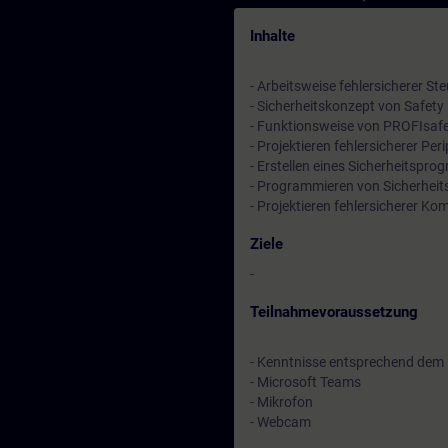
Inhalte
- Arbeitsweise fehlersicherer S
- Sicherheitskonzept von Safety
- Funktionsweise von PROFIsaf
- Projektieren fehlersicherer P
- Erstellen eines Sicherheitspr
- Programmieren von Sicherheit
- Projektieren fehlersicherer K
Ziele
-
Teilnahmevoraussetzung
- Kenntnisse entsprechend dem
- Microsoft Teams
- Mikrofon
- Webcam