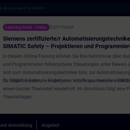
s
fizierte/r Automatisierungstechniker/in fü
Learning Event - Online
CPT-TIASAF
Siemens zertifizierte/r Automatisierungstechniker
SIMATIC Safety – Projektieren und Programmier
Test)
In diesem Online-Training können Sie Ihre Kenntnisse über das
und Programmieren fehlersicherer Steuerungen unter Beweis s
sich zum Automatisierungstechniker bzw. zur Automatisierung
für SIMATIC Safety – Projektieren und Programmieren zertifizi
Zu Beginn werden die wichtigsten Inhalte aus dem Kurs
TIA-S
einem kurzen Theorieteil wiederholt. Im Anschluss folgt eine 
Theoriefragen.
 und Anmeldung
Angebot