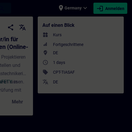
place
expand_more
login
earch
Germany
Anmelden
r SIMATIC Safety – Projektieren und Progra
Auf einen Blick
share
translate
widgets
Kurs
/in für
Fortgeschrittene
en (Online-
where_to_vote
DE
 Projektieren
access_time
1 days
tellen und
sell
CPT-TIASAF
stechnikerin
eren lassen.
AFETY
in
translate
DE
Prüfung mit
Mehr