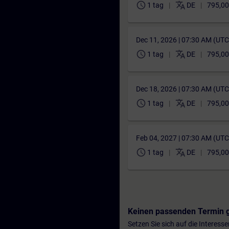
schedule
translate
1 tag
DE
795,00
Dec 11, 2026 | 07:30 AM (UT
schedule
translate
1 tag
DE
795,00
Dec 18, 2026 | 07:30 AM (UT
schedule
translate
1 tag
DE
795,00
Feb 04, 2027 | 07:30 AM (UT
schedule
translate
1 tag
DE
795,00
Keinen passenden Termin 
Setzen Sie sich auf die Interess