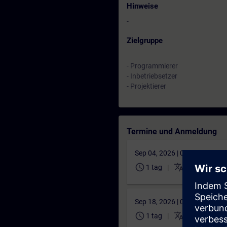
Hinweise
-
Zielgruppe
- Programmierer
- Inbetriebsetzer
- Projektierer
Termine und Anmeldung
Sep 04, 2026 | 06:30 AM (UT
schedule
translate
1 tag
DE
795,00
Sep 18, 2026 | 06:30 AM (UT
schedule
translate
1 tag
DE
795,00