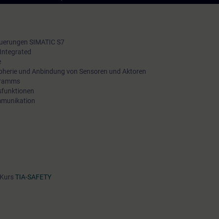
teuerungen SIMATIC S7
 Integrated
e
eripherie und Anbindung von Sensoren und Aktoren
ogramms
sfunktionen
ommunikation
 Kurs
TIA-SAFETY