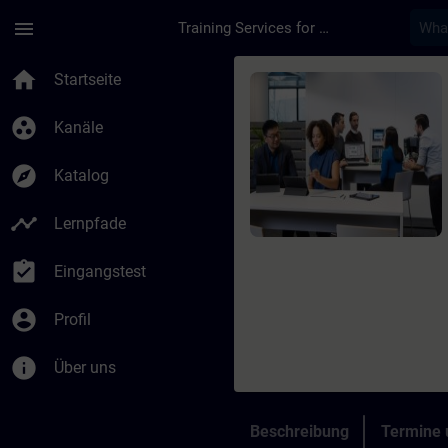
Für Hauptinhalt überspringen
Seite wurde geladen
menu
Training Services for Digital Industries
Kurs - Siemens zerti
home
Startseite
group_work
Kanäle
explore
Katalog
timeline
Lernpfade
assignment_turned_in
Eingangstest
account_circle
Profil
info
Über uns
Beschreibung
Termine