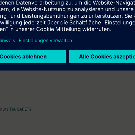
teuerungen SIMATIC S7
 Integrated
e
eripherie und Anbindung von Sensoren und Aktoren
ogramms
sfunktionen
ommunikation
 Kurs
TIA-SAFETY