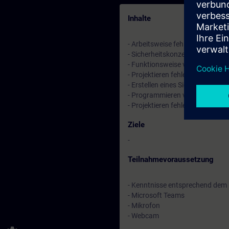
Inhalte
- Arbeitsweise fehlersicherer S
- Sicherheitskonzept von Safety
- Funktionsweise von PROFIsaf
- Projektieren fehlersicherer P
- Erstellen eines Sicherheitspr
- Programmieren von Sicherheit
- Projektieren fehlersicherer K
Ziele
-
Teilnahmevoraussetzung
- Kenntnisse entsprechend dem
- Microsoft Teams
- Mikrofon
- Webcam