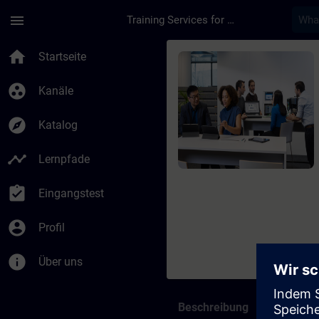
Für Hauptinhalt überspringen
Seite wurde geladen
menu
Training Services for Digital Industries
Kurs - Siemens Certi
home
Startseite
group_work
Kanäle
explore
Katalog
timeline
Lernpfade
assignment_turned_in
Eingangstest
account_circle
Profil
info
Über uns
Beschreibung
Termine