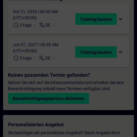
Oct 21, 2026 | 06:30 AM
(UTC+00:00)
expand_more
Training buchen
schedule
translate
3 tage
DE
Jun 01, 2027 | 06:30 AM
(UTC+00:00)
expand_more
Training buchen
schedule
translate
3 tage
DE
Keinen passenden Termin gefunden?
Setzen Sie sich auf die Interessentenliste und erhalten Sie eine
Benachrichtigung sobald neue Termine verfügbar sind.
Benachrichtigungsservice aktivieren
Personalisiertes Angebot
Sie benötigen ein persönliches Angebot? Nach Angabe Ihrer