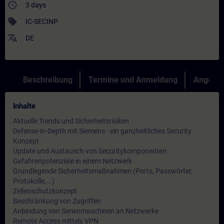
access_time
3 days
sell
IC-SECINP
translate
DE
Beschreibung
Termine und Anmeldung
Angebot
Inhalte
Aktuelle Trends und Sicherheitsrisiken
Defense-in-Depth mit Siemens - ein ganzheitliches Security
Konzept
Update und Austausch von Securitykomponenten
Gefahrenpotenziale in einem Netzwerk
Grundlegende Sicherheitsmaßnahmen (Ports, Passwörter,
Protokolle,...)
Zellenschutzkonzept
Beschränkung von Zugriffen
Anbindung von Serienmaschinen an Netzwerke
Remote Access mittels VPN