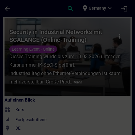
Für Hauptinhalt überspringen
Seite wurde geladen
place
expand_more
arrow_back
search
login
Germany
Kurs - Security in Industrial Networks mit
Security in Industrial Networks mit
more_vert
SCALANCE (Online-Training)
Learning Event - Online
Dieses Training wurde bis zum 10.03.2026 unter der
Kursnummer IK-SECI-S geführt.
Industriealltag ohne Ethernet-Verbindungen ist kaum
mehr vorstellbar. Große Prod...
Mehr
Auf einen Blick
widgets
Kurs
Fortgeschrittene
where_to_vote
DE