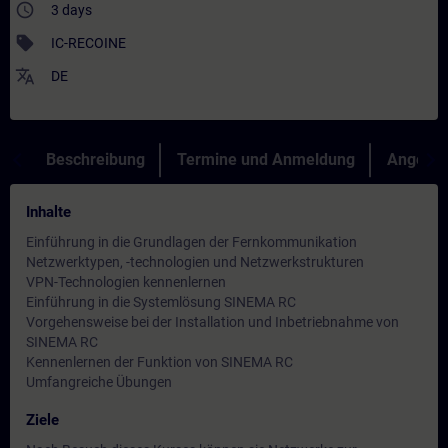
access_time
3 days
sell
IC-RECOINE
translate
DE
Beschreibung
Termine und Anmeldung
Angebot
Inhalte
Einführung in die Grundlagen der Fernkommunikation
Netzwerktypen, -technologien und Netzwerkstrukturen
VPN-Technologien kennenlernen
Einführung in die Systemlösung SINEMA RC
Vorgehensweise bei der Installation und Inbetriebnahme von
SINEMA RC
Kennenlernen der Funktion von SINEMA RC
Umfangreiche Übungen
Ziele