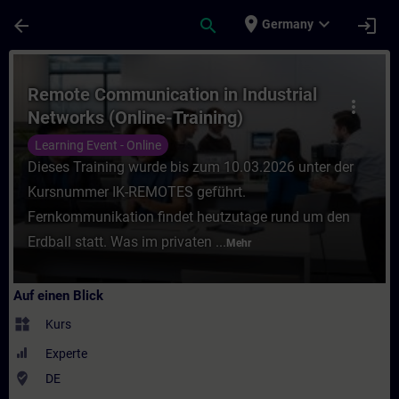
Für Hauptinhalt überspringen
Seite wurde geladen
place
expand_more
arrow_back
search
login
Germany
Kurs - Remote Communication in Industrial
Remote Communication in Industrial
more_vert
Networks (Online-Training)
Learning Event - Online
Dieses Training wurde bis zum 10.03.2026 unter der
Kursnummer IK-REMOTES geführt.
Fernkommunikation findet heutzutage rund um den
Erdball statt. Was im privaten ...
Mehr
Auf einen Blick
widgets
Kurs
Experte
where_to_vote
DE