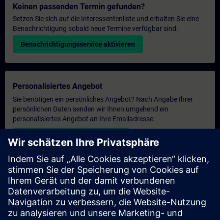
Keinen passenden Termin gefunden?
Setzen Sie sich auf die Interessentenliste und erhalten Sie eine
Benachrichtigung sobald neue Termine verfügbar sind.
Benachrichtigungsservice aktivieren
Personalisiertes Angebot
Sie benötigen ein persönliches Angebot? Nach Angabe Ihrer
persönlichen Daten senden wir Ihnen umgehend ein
personalisiertes Angebot an Ihre Emailadresse.
Persönliches Angebot zusenden
Anfrage Exklusivtraining
Haben Sie Bedarf an einem höheren Schulungsangebot und
brauchen ein exklusives Training – entweder vor Ort bei Ihnen,
virtuell oder in einem SITRAIN Trainingscenter? Nachdem Sie
uns Ihre persönlichen Daten und Ihren Trainingsbedarf