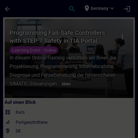
Für Hauptinhalt überspringen
Seite wurde geladen
place
expand_more
arrow_back
search
login
Germany
Kurs - Programming Fail-Safe Controllers w
Programming Fail-Safe Controllers
more_vert
with STEP 7 Safety in TIA Portal
(Online Training)
Learning Event - Online
In diesem Online-Training vermitteln wir Ihnen die
Projektierung, Programmierung, Inbetriebnahme,
Diagnose und Fehlerbehebung der fehlersicheren
SIMATIC-Steuerungen ...
Mehr
Auf einen Blick
widgets
Kurs
Fortgeschrittene
where_to_vote
DE