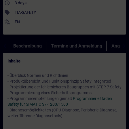
access_time
3 days
sell
TIA-SAFETY
translate
EN
Beschreibung
Termine und Anmeldung
Angebot
Inhalte
- Überblick Normen und Richtlinien
- Produktübersicht und Funktionsprinzip Safety Integrated
- Projektierung der fehlersicheren Baugruppen mit STEP 7 Safety
- Programmierung eines Sicherheitsprogramms
- Programmierempfehlungen gemäß
Programmierleitfaden
Safety für SIMATIC S7-1200/1500
- Diagnosemöglichkeiten (CPU-Diagnose, Peripherie-Diagnose,
weiterführende Diagnosetools)