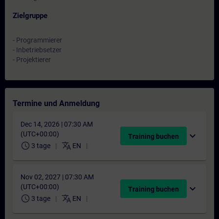
Zielgruppe
- Programmierer
- Inbetriebsetzer
- Projektierer
Termine und Anmeldung
Dec 14, 2026 | 07:30 AM
(UTC+00:00)
expand_more
Training buchen
schedule
translate
3 tage
EN
Nov 02, 2027 | 07:30 AM
(UTC+00:00)
expand_more
Training buchen
schedule
translate
3 tage
EN