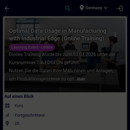
Für Hauptinhalt überspringen
Seite wurde geladen
place
expand_more
arrow_back
search
login
Germany
Kurs - Optimal Data Usage in Manufacturing
Optimal Data Usage in Manufacturing
more_vert
with Industrial Edge (Online Training)
Learning Event - Online
Dieses Training wurde bis zum 10.03.2026 unter der
Kursnummer TIA-EDGEON geführt.
Nutzen Sie die Daten Ihrer Maschinen und Anlagen,
um Produktionsprozesse zu opt...
Mehr
Auf einen Blick
widgets
Kurs
Fortgeschrittene
where_to_vote
DE