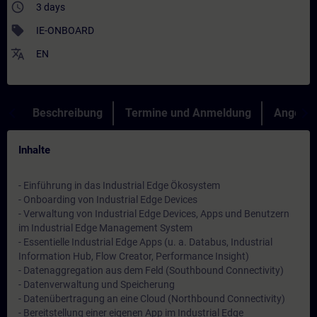
access_time
3 days
sell
IE-ONBOARD
translate
EN
Beschreibung
Termine und Anmeldung
Angebot
Inhalte
- Einführung in das Industrial Edge Ökosystem
- Onboarding von Industrial Edge Devices
- Verwaltung von Industrial Edge Devices, Apps und Benutzern
im Industrial Edge Management System
- Essentielle Industrial Edge Apps (u. a. Databus, Industrial
Information Hub, Flow Creator, Performance Insight)
- Datenaggregation aus dem Feld (Southbound Connectivity)
- Datenverwaltung und Speicherung
- Datenübertragung an eine Cloud (Northbound Connectivity)
- Bereitstellung einer eigenen App im Industrial Edge