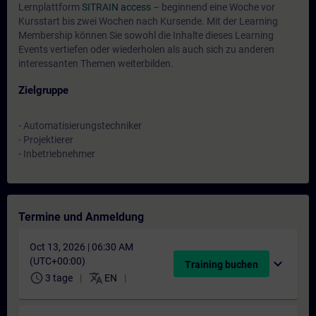
Lernplattform
SITRAIN access
– beginnend eine Woche vor
Kursstart bis zwei Wochen nach Kursende. Mit der Learning
Membership können Sie sowohl die Inhalte dieses Learning
Events vertiefen oder wiederholen als auch sich zu anderen
interessanten Themen weiterbilden.
Zielgruppe
- Automatisierungstechniker
- Projektierer
- Inbetriebnehmer
Termine und Anmeldung
Oct 13, 2026 | 06:30 AM
(UTC+00:00)
expand_more
Training buchen
schedule
translate
3 tage
EN