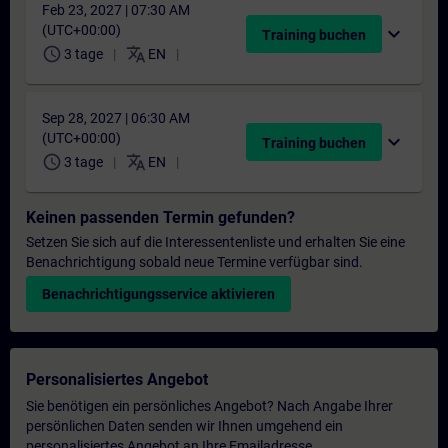
Feb 23, 2027 | 07:30 AM
(UTC+00:00)
expand_more
Training buchen
schedule
translate
3 tage
EN
Sep 28, 2027 | 06:30 AM
(UTC+00:00)
expand_more
Training buchen
schedule
translate
3 tage
EN
Keinen passenden Termin gefunden?
Setzen Sie sich auf die Interessentenliste und erhalten Sie eine
Benachrichtigung sobald neue Termine verfügbar sind.
Benachrichtigungsservice aktivieren
Personalisiertes Angebot
Sie benötigen ein persönliches Angebot? Nach Angabe Ihrer
persönlichen Daten senden wir Ihnen umgehend ein
personalisiertes Angebot an Ihre Emailadresse.