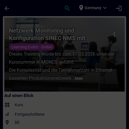
Für Hauptinhalt überspringen
Seite wurde geladen
place
expand_more
arrow_back
search
login
Germany
Kurs - Netzwerk Monitoring und Konfigura
Netzwerk Monitoring und
more_vert
Konfiguration SINEC NMS mit
SCALANCE (Online-Training)
Learning Event - Online
Dieses Training wurde bis zum 17.03.2026 unter der
Kursnummer IK-MONCS geführt.
Die Komplexität und die Teilnehmerzahl in Ethernet-
basierten Produktionsnetzwerk...
Mehr
Auf einen Blick
widgets
Kurs
Fortgeschrittene
where_to_vote
DE