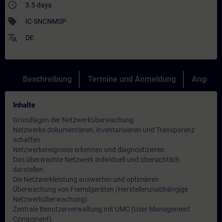
access_time
3.5 days
sell
IC-SNCNMSP
translate
DE
Beschreibung
Termine und Anmeldung
Angebot
Inhalte
Grundlagen der Netzwerküberwachung
Netzwerke dokumentieren, inventarisieren und Transparenz
schaffen
Netzwerkereignisse erkennen und diagnostizieren
Das überwachte Netzwerk individuell und übersichtlich
darstellen
Die Netzwerkleistung auswerten und optimieren
Überwachung von Fremdgeräten (Herstellerunabhängige
Netzwerküberwachung)
Zentrale Benutzerverwaltung mit UMC (User Management
Component)