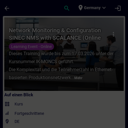
Für Hauptinhalt überspringen
Seite wurde geladen
place
expand_more
arrow_back
search
login
Germany
Kurs - Network Monitoring & Configuratio
Network Monitoring & Configuration
more_vert
SINEC NMS with SCALANCE (Online
Training)
Learning Event - Online
Dieses Training wurde bis zum 17.03.2026 unter der
Kursnummer IK-MONCS geführt.
Die Komplexität und die Teilnehmerzahl in Ethernet-
basierten Produktionsnetzwerk...
Mehr
Auf einen Blick
widgets
Kurs
Fortgeschrittene
where_to_vote
DE