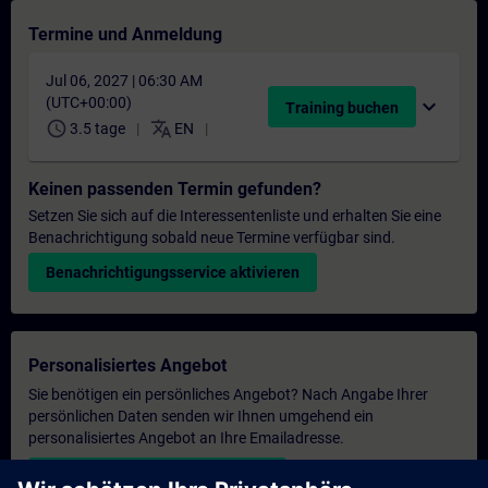
Termine und Anmeldung
Jul 06, 2027 | 06:30 AM
(UTC+00:00)
expand_more
Training buchen
schedule
translate
3.5 tage
EN
Keinen passenden Termin gefunden?
Setzen Sie sich auf die Interessentenliste und erhalten Sie eine
Benachrichtigung sobald neue Termine verfügbar sind.
Benachrichtigungsservice aktivieren
Personalisiertes Angebot
Sie benötigen ein persönliches Angebot? Nach Angabe Ihrer
persönlichen Daten senden wir Ihnen umgehend ein
personalisiertes Angebot an Ihre Emailadresse.
Persönliches Angebot zusenden