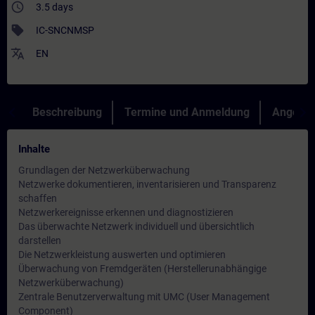
access_time
3.5 days
sell
IC-SNCNMSP
translate
EN
Beschreibung
Termine und Anmeldung
Angebot
Inhalte
Grundlagen der Netzwerküberwachung
Netzwerke dokumentieren, inventarisieren und Transparenz
schaffen
Netzwerkereignisse erkennen und diagnostizieren
Das überwachte Netzwerk individuell und übersichtlich
darstellen
Die Netzwerkleistung auswerten und optimieren
Überwachung von Fremdgeräten (Herstellerunabhängige
Netzwerküberwachung)
Zentrale Benutzerverwaltung mit UMC (User Management
Component)