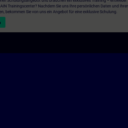
ren Schulungsangebot und brauchen ein exklusives Training – entweder v
ITRAIN Trainingscenter? Nachdem Sie uns Ihre persönlichen Daten und Ihre
en, bekommen Sie von uns ein Angebot für eine exklusive Schulung.
n