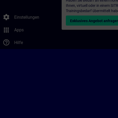
Haben Sie Bedarf an einem höhe
Ihnen, virtuell oder in einem S
Trainingsbedarf übermittelt hab
settings
Einstellungen
Exklusives Angebot anfrage
apps
Apps
help_outline
Hilfe