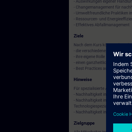
- Auswirkungen eigener Handl
- Changemanagement für nachh
- Umweltfreundliche Praktiken i
- Ressourcen- und Energieeffizi
- Effektives Abfallmanagement
Ziele
Nach dem Kurs können die Teil
- die verschiedenen Aspekte v
- ihre eigene Rolle im Rahmen 
- einen ganzheitlichen Denkansa
- Best Practices aus der Industr
Hinweise
Für spezialisierte Anforderunge
- Nachhaltigkeit im Werk für For
- Nachhaltigkeit im Werk für Sp
Technologiespezialisten)
- Nachhaltigkeit im Werk für Fü
Zielgruppe