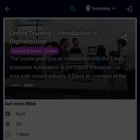
Für Hauptinhalt überspringen
Seite wurde geladen
place
expand_more
arrow_back
search
login
Germany
Kurs - Online Training - Introduction to Dig
Online Training - Introduction to
share
Digitalization
Learning Event - Online
The course gives you an introduction into the Totally
Integrated Automation in the Digital Enterprise - as
your path toward Industry 4.0 and an overview of the
vario...
Mehr
Auf einen Blick
widgets
Kurs
where_to_vote
CA
access_time
1 days