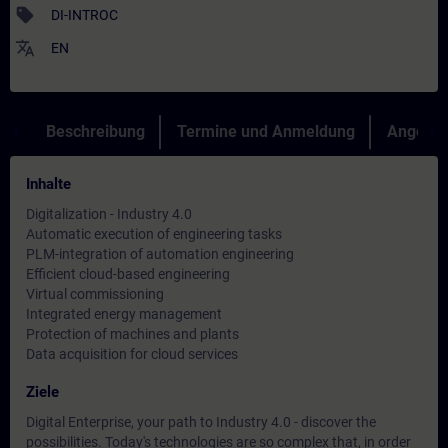
sell
DI-INTROC
translate
EN
Beschreibung
Termine und Anmeldung
Angebot
Inhalte
Digitalization - Industry 4.0
Automatic execution of engineering tasks
PLM-integration of automation engineering
Efficient cloud-based engineering
Virtual commissioning
Integrated energy management
Protection of machines and plants
Data acquisition for cloud services
Ziele
Digital Enterprise, your path to Industry 4.0 - discover the
possibilities. Today's technologies are so complex that, in order