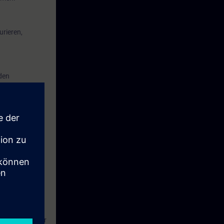
rieren,
den
eine Woche vor