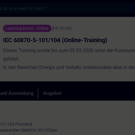
s
01/104 (Online-Training) - Training - Schul
Learning Event - Online
IC-TC-IEC
IEC 60870-5-101/104 (Online-Training)
Dieses Training wurde bis zum 05.03.2026 unter der Kursnum
geführt.
In den Bereichen Energie und Verkehr, insbesondere aber in d
Wasser & Abwasser sowie Öl & Gas, erstrecken sich Anlagen of
große Areale. Ein optimaler Anlagenüberblick bei den dezentra
Prozessbereichen ist zwingend notwendig. Mit Hilfe der Fernw
 und Anmeldung
Angebot
werden die Außenstationen über WAN an eine oder mehrere ze
Leitstellen angeschlossen und vor dort aus überwacht und ges
101/104 Protokoll
asierenden SIMATIC IEC RTUen