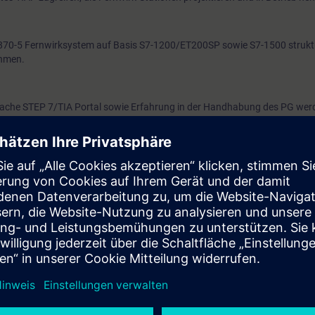
870-5 Fernwirksystem auf Basis S7-1200/ET200SP sowie S7-1500 struktu
ehmen.
ache STEP 7/TIA Portal sowie Erfahrung in der Handhabung des PG wer
 Mbit/s
zung (Google Chrome, Mozilla Firefox, Microsoft, Edge oder Safari)
or und ein Tablet
tenfreier Zugang zur digitalen Lernplattform
SITRAIN access
– beginnend 