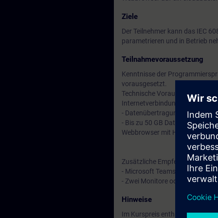
Ziele
Der Teilnehmer kann das IEC 60
parametrieren und in Betrieb n
Teilnahmevoraussetzung
Kenntnisse der Programmierspr
vorausgesetzt.
Technische Voraussetzungen:
Internetverbindung
- Datenübertragungsrate von 16
- Bis zu 50 GB Datenvolumen
Webbrowser mit HTML5-Unterstüt
Zusätzliche Empfehlungen
- Microsoft Teams App
- Zwei Monitore oder einen Monit
Hinweise
Im Kurspreis enthalten: Ein kos