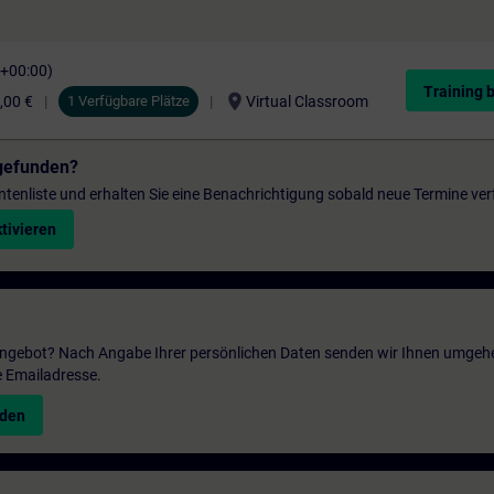
C+00:00)
Training 
location_on
,00 €
1 Verfügbare Plätze
Virtual Classroom
gefunden?
entenliste und erhalten Sie eine Benachrichtigung sobald neue Termine ver
tivieren
 Angebot? Nach Angabe Ihrer persönlichen Daten senden wir Ihnen umgeh
e Emailadresse.
nden