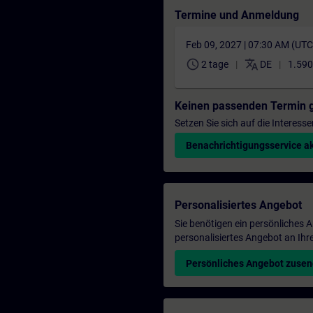
Termine und Anmeldung
Feb 09, 2027 | 07:30 AM (UT
schedule
translate
2 tage
DE
1.590
Keinen passenden Termin 
Setzen Sie sich auf die Interess
Benachrichtigungsservice ak
Personalisiertes Angebot
Sie benötigen ein persönliches
personalisiertes Angebot an Ihr
Persönliches Angebot zuse