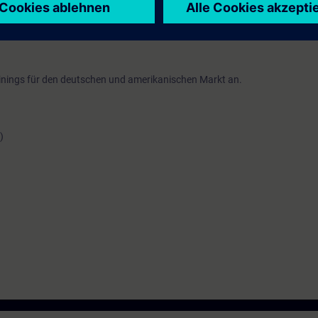
 Kursende.
nen Sie sowohl die Inhalte dieses Learning Events vertiefen oder wieder
Themen weiterbilden.
ainings für den deutschen und amerikanischen Markt an.
)