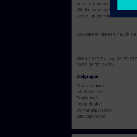
Kursstart bis zwei Wochen nach
Mit der Learning Membership kön
sich zu anderen interessanten 
Desweiteren bieten wir auch Tr
SINAUT ST7 Training (IK-TC-ST7
DNP3 (IK-TC-DNP3)
Zielgruppe
Programmierer
Inbetriebsetzer
Projektierer
Instandhalter
Wartungspersonal
Servicepersonal