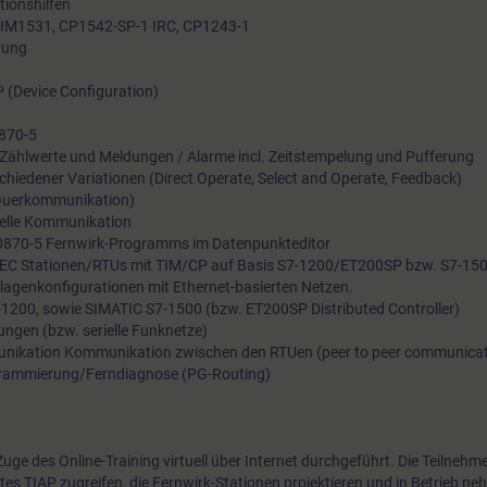
tionshilfen
TIM1531, CP1542-SP-1 IRC, CP1243-1
Auch das Fernwirkprotoll nach Standard IEC60870-5-101/104 b
rung
Lösungsansätze. Mit IEC60870-5-101/104 können die weit vert
Prozessstationen, sog. RTUen, auch über weite Strecken mit ei
 (Device Configuration)
mehreren Leitstellen sicher und effizient verbunden werden.
0870-5
Zählwerte und Meldungen / Alarme incl. Zeitstempelung und Pufferung
rschiedener Variationen (Direct Operate, Select and Operate, Feedback)
(Querkommunikation)
erielle Kommunikation
Siemens bietet auf Basis der SIMATIC S7 Steuerungen und T
 60870-5 Fernwirk-Programms im Datenpunkteditor
IEC Stationen/RTUs mit TIM/CP auf Basis S7-1200/ET200SP bzw. S7-15
für IEC60870-5-101/104 an.
lagenkonfigurationen mit Ethernet-basierten Netzen.
-1200, sowie SIMATIC S7-1500 (bzw. ET200SP Distributed Controller)
tungen (bzw. serielle Funknetze)
unikation Kommunikation zwischen den RTUen (peer to peer communicat
rammierung/Ferndiagnose (PG-Routing)
uge des Online-Training virtuell über Internet durchgeführt. Die Teilnehm
es TIAP zugreifen, die Fernwirk-Stationen projektieren und in Betrieb ne