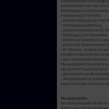
Aufbaurichtlinien und Konfigura
Inbetriebnahme von TIM, CPs (
Netzbeispiele und Netzprojektie
Projektierung in TIA Portal:
- Grundprojektierung der TIM/CP
- Verbindungsprojektierung
- Zeitsynchronisation mit IEC 6
- Übertragung von Messwerten, 
- Befehle und Sollwerte incl. ve
- peer to peer Kommunikation 
- IP / Ethernet - basierte und s
Erstellen/Projektieren des IEC
Laden und Inbetriebnahme der 
Übungsbeispiele für einfache An
Übung mit RTU auf Basis der S7
- optional auch serielle Standlei
- Übungsbeispiel mit Querkomm
Diagnosekonzept und Fernprog
Übungsbeispiele:
Die Übungsbeispiele werden im Z
Webbrowser auf ein cloudbasiert