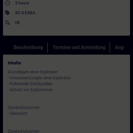
access_time
3 hours
sell
SC-S-EXBA
translate
DE
Beschreibung
Termine und Anmeldung
Angebot
Inhalte
Grundlagen einer Explosion
- Voraussetzungen einer Explosion
- Potentielle Zündquellen
- Schutz vor Explosionen
Zündschutzarten
- Übersicht
Zündschutzarten