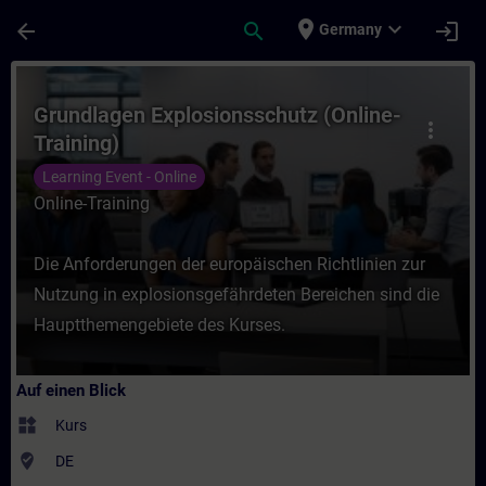
Für Hauptinhalt überspringen
Seite wurde geladen
place
expand_more
arrow_back
search
login
Germany
Kurs - Grundlagen Explosionsschutz (Online
Grundlagen Explosionsschutz (Online-
more_vert
Training)
Learning Event - Online
Online-Training
Die Anforderungen der europäischen Richtlinien zur
Nutzung in explosionsgefährdeten Bereichen sind die
Hauptthemengebiete des Kurses.
Auf einen Blick
widgets
Kurs
where_to_vote
DE