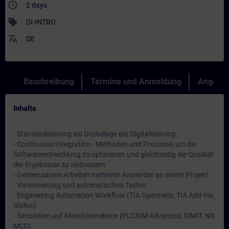
access_time
2 days
sell
DI-INTRO
translate
DE
Beschreibung
Termine und Anmeldung
Angebot
Inhalte
- Standardisierung als Grundlage der Digitalisierung
- Continuous Integration - Methoden und Prozesse, um die
Softwareentwicklung zu optimieren und gleichzeitig die Qualität
der Ergebnisse zu verbessern
- Gemeinsames Arbeiten mehrerer Anwender an einem Projekt
- Versionierung und automatisches Testen
- Engineering Automation Workflow (TIA Openness, TIA Add-Ins,
SiVArc)
- Simulation auf Maschinenebene (PLCSIM Advanced, SIMIT, NX
MCD)