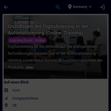
Für Hauptinhalt überspringen
Seite wurde geladen
place
expand_more
arrow_back
search
login
Germany
Kurs - Grundlagen der Digitalisierung in d
Grundlagen der Digitalisierung in der
more_vert
Automatisierung (Online-Training)
Learning Event - Online
Digitalisierung ist die Antwort auf die drängendsten
Anforderungen unserer Zeit in der Automatisierung –
nämlich zunehmend kürzere Aktualisierungszyklen der
Produkte...
Mehr
Auf einen Blick
widgets
Kurs
Fortgeschrittene
where_to_vote
DE