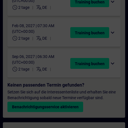
(UTC+00:00)
expand_more
Training buchen
schedule
translate
2 tage
DE
Feb 08, 2027 | 07:30 AM
(UTC+00:00)
expand_more
Training buchen
schedule
translate
2 tage
DE
Sep 06, 2027 | 06:30 AM
(UTC+00:00)
expand_more
Training buchen
schedule
translate
2 tage
DE
Keinen passenden Termin gefunden?
Setzen Sie sich auf die Interessentenliste und erhalten Sie eine
Benachrichtigung sobald neue Termine verfügbar sind.
Benachrichtigungsservice aktivieren