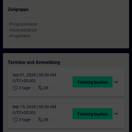
Zielgruppe
- Programmierer
- Inbetriebsetzer
- Projektierer
Termine und Anmeldung
Sep 01, 2026 | 06:30 AM
(UTC+00:00)
expand_more
Training buchen
schedule
translate
3 tage
DE
Sep 15, 2026 | 06:30 AM
(UTC+00:00)
expand_more
Training buchen
schedule
translate
3 tage
DE