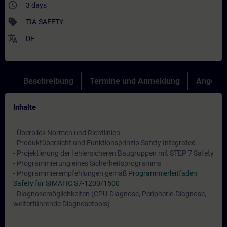
access_time
3 days
sell
TIA-SAFETY
translate
DE
Beschreibung
Termine und Anmeldung
Angebot
Inhalte
- Überblick Normen und Richtlinien
- Produktübersicht und Funktionsprinzip Safety Integrated
- Projektierung der fehlersicheren Baugruppen mit STEP 7 Safety
- Programmierung eines Sicherheitsprogramms
- Programmierempfehlungen gemäß
Programmierleitfaden
Safety für SIMATIC S7-1200/1500
- Diagnosemöglichkeiten (CPU-Diagnose, Peripherie-Diagnose,
weiterführende Diagnosetools)