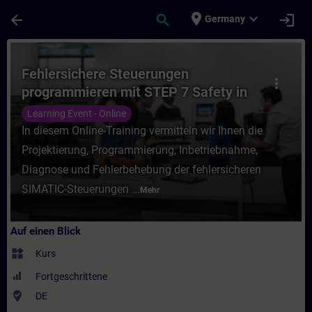
Für Hauptinhalt überspringen
Seite wurde geladen
place
expand_more
arrow_back
search
login
Germany
Kurs - Fehlersichere Steuerungen programmi
Fehlersichere Steuerungen
more_vert
programmieren mit STEP 7 Safety in
TIA Portal (Online-Training)
Learning Event - Online
In diesem Online-Training vermitteln wir Ihnen die
Projektierung, Programmierung, Inbetriebnahme,
Diagnose und Fehlerbehebung der fehlersicheren
SIMATIC-Steuerungen ...
Mehr
Auf einen Blick
widgets
Kurs
Fortgeschrittene
where_to_vote
DE