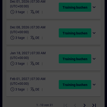
Dec 01, 2026 | 07:30 AM
(UTC+00:00)
expand_more
Training buchen
schedule
translate
3 tage
DE
Dec 08, 2026 | 07:30 AM
(UTC+00:00)
expand_more
Training buchen
schedule
translate
3 tage
DE
Jan 18, 2027 | 07:30 AM
(UTC+00:00)
expand_more
Training buchen
schedule
translate
3 tage
DE
Feb 01, 2027 | 07:30 AM
(UTC+00:00)
expand_more
Training buchen
schedule
translate
3 tage
DE
1 - 10 von 31