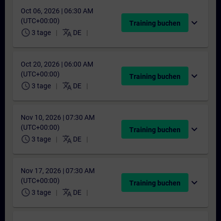
Oct 06, 2026 | 06:30 AM
(UTC+00:00)
expand_more
Training buchen
schedule
translate
3 tage
DE
Oct 20, 2026 | 06:00 AM
(UTC+00:00)
expand_more
Training buchen
schedule
translate
3 tage
DE
Nov 10, 2026 | 07:30 AM
(UTC+00:00)
expand_more
Training buchen
schedule
translate
3 tage
DE
Nov 17, 2026 | 07:30 AM
(UTC+00:00)
expand_more
Training buchen
schedule
translate
3 tage
DE