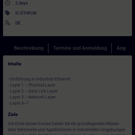
access_time
2 days
sell
IC-ETHFUN
translate
DE
Beschreibung
Termine und Anmeldung
Angebot
Inhalte
- Einführung in Industrial Ethernet
- Layer 1 – Physical Layer
- Layer 2 – Data Link Layer
- Layer 3 – Network Layer
- Layer 4–7
Ziele
Am Ende dieses Kurses haben Sie ein grundlegendes Wissen
über Netzwerke und Applikationen in industriellen Umgebungen