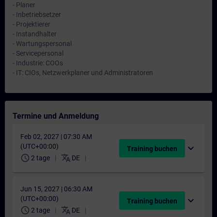
- Planer
- Inbetriebsetzer
- Projektierer
- Instandhalter
- Wartungspersonal
- Servicepersonal
- Industrie: COOs
- IT: CIOs, Netzwerkplaner und Administratoren
Termine und Anmeldung
Feb 02, 2027 | 07:30 AM
(UTC+00:00)
expand_more
Training buchen
schedule
translate
2 tage
DE
Jun 15, 2027 | 06:30 AM
(UTC+00:00)
expand_more
Training buchen
schedule
translate
2 tage
DE