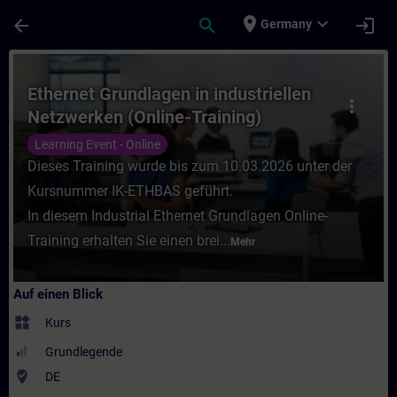
Für Hauptinhalt überspringen
Seite wurde geladen
place
expand_more
arrow_back
search
login
Germany
Kurs - Ethernet Grundlagen in industrielle
Ethernet Grundlagen in industriellen
more_vert
Netzwerken (Online-Training)
Learning Event - Online
Dieses Training wurde bis zum 10.03.2026 unter der
Kursnummer IK-ETHBAS geführt.
In diesem Industrial Ethernet Grundlagen Online-
Training erhalten Sie einen brei...
Mehr
Auf einen Blick
widgets
Kurs
Grundlegende
where_to_vote
DE