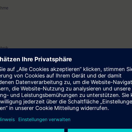
nahme
chnik
o-mechanischen Waagen ist von Vorteil
 Auslegung von eichfähigen Waagen
 und Planung