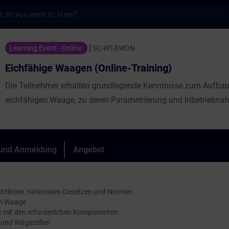
s
agen (Online-Training) - Training - Schulun
Learning Event - Online
SC-WT-EWON
Eichfähige Waagen (Online-Training)
Die Teilnehmer erhalten grundlegende Kenntnisse zum Aufbau
eichfähigen Waage, zu deren Parametrierung und Inbetriebna
 und Anmeldung
Angebot
htlinien, nationalen Gesetzen und Normen
en Waage
 mit den erforderlichen Komponenten
n und Wägezellen