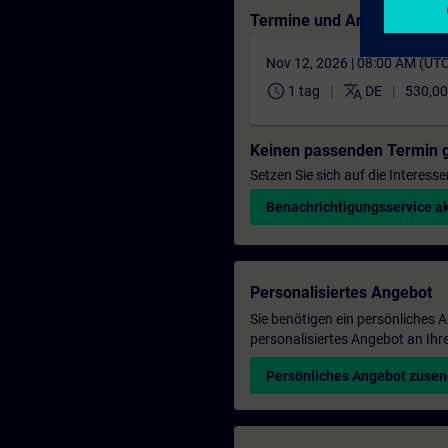
Termine und Anmeldung
Nov 12, 2026 | 08:00 AM (UT
schedule
translate
1 tag
DE
530,00
Keinen passenden Termin 
Setzen Sie sich auf die Interess
Benachrichtigungsservice ak
Personalisiertes Angebot
Sie benötigen ein persönliches
personalisiertes Angebot an Ihr
Persönliches Angebot zuse