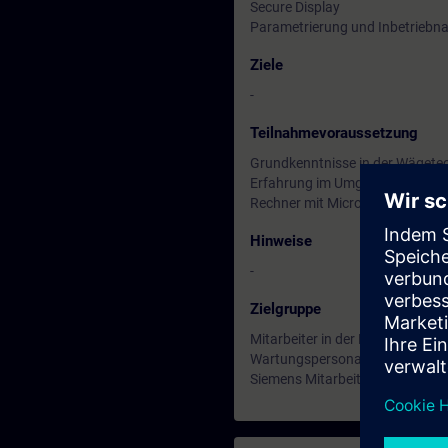
Secure Display
Parametrierung und Inbetrieb
Ziele
-
Teilnahmevoraussetzung
Grundkenntnisse in der Wägete
Erfahrung im Umgang mit elektr
Rechner mit Microsoft Teams
Hinweise
-
Zielgruppe
Mitarbeiter in der Planung und
Wartungspersonal
Siemens Mitarbeiter in Vertrieb