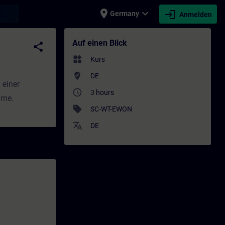
place
expand_more
login
earch
Germany
Anmelden
g - Weiterbildung | SITRAIN
Auf einen Blick
share
widgets
Kurs
where_to_vote
DE
 einer
access_time
3 hours
hme.
sell
SC-WT-EWON
translate
DE