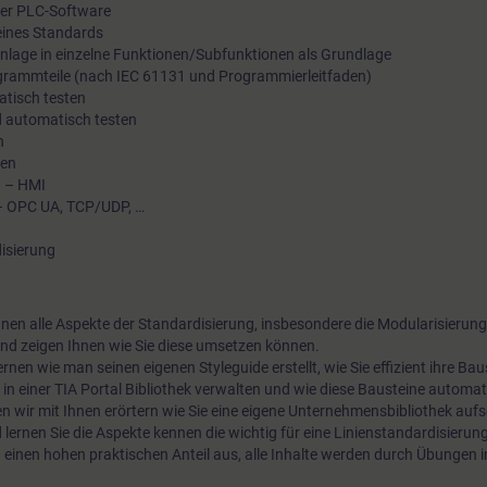
 der PLC-Software
Hersteller wie Sie Ihre betrieblichen Schnittstellen und Progr
eines Standards
Anlage in einzelne Funktionen/Subfunktionen als Grundlage
durch Standardisierung im Sinne von Effektivität und Effizien
grammteile (nach IEC 61131 und Programmierleitfaden)
gestalten können.
atisch testen
d automatisch testen
n
len
g – HMI
n – OPC UA, TCP/UDP, …
isierung
hnen alle Aspekte der Standardisierung, insbesondere die Modularisierung
d zeigen Ihnen wie Sie diese umsetzen können.
ernen wie man seinen eigenen Styleguide erstellt, wie Sie effizient ihre Bau
 in einer TIA Portal Bibliothek verwalten und wie diese Bausteine automat
 wir mit Ihnen erörtern wie Sie eine eigene Unternehmensbibliothek auf
ernen Sie die Aspekte kennen die wichtig für eine Linienstandardisierung
h einen hohen praktischen Anteil aus, alle Inhalte werden durch Übungen i