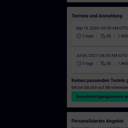
Termine und Anmeldung
Sep 15, 2026 | 06:30 AM (UT
schedule
translate
3 tage
DE
1.860
Jul 06, 2027 | 06:30 AM (UTC
schedule
translate
3 tage
DE
1.860
Keinen passenden Termin 
Setzen Sie sich auf die Interess
Benachrichtigungsservice ak
Personalisiertes Angebot