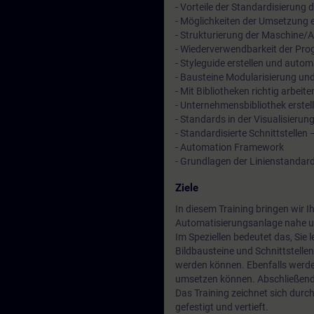
- Vorteile der Standardisierung
- Möglichkeiten der Umsetzung 
- Strukturierung der Maschine/
- Wiederverwendbarkeit der Pro
- Styleguide erstellen und autom
- Bausteine Modularisierung un
- Mit Bibliotheken richtig arbeite
- Unternehmensbibliothek erstel
- Standards in der Visualisierun
- Standardisierte Schnittstelle
- Automation Framework
- Grundlagen der Linienstandard
Ziele
In diesem Training bringen wir I
Automatisierungsanlage nahe un
Im Speziellen bedeutet das, Sie l
Bildbausteine und Schnittstellen
werden können. Ebenfalls werden
umsetzen können. Abschließend l
Das Training zeichnet sich durc
gefestigt und vertieft.