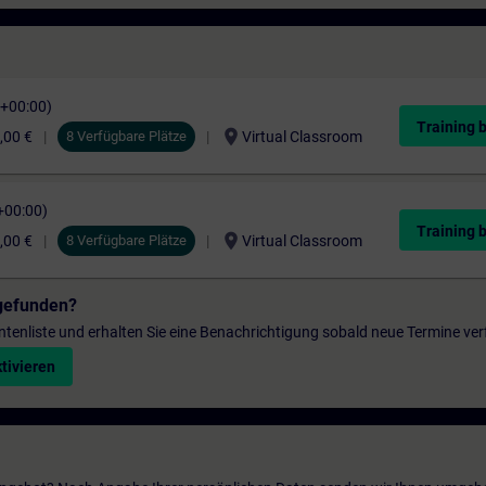
C+00:00)
Training 
location_on
,00 €
8 Verfügbare Plätze
Virtual Classroom
+00:00)
Training 
location_on
,00 €
8 Verfügbare Plätze
Virtual Classroom
gefunden?
entenliste und erhalten Sie eine Benachrichtigung sobald neue Termine ver
tivieren