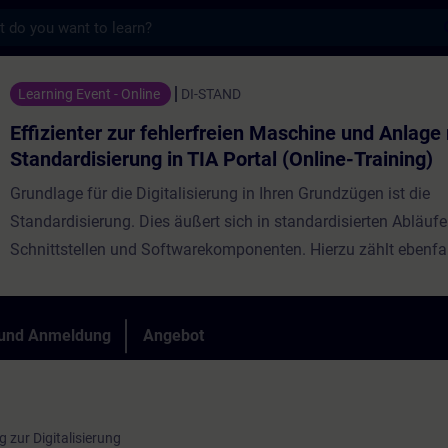
s
ur fehlerfreien Maschine und Anlage mit Stan
Learning Event - Online
DI-STAND
Effizienter zur fehlerfreien Maschine und Anlage
Standardisierung in TIA Portal (Online-Training)
Grundlage für die Digitalisierung in Ihren Grundzügen ist die
Standardisierung. Dies äußert sich in standardisierten Abläufe
Schnittstellen und Softwarekomponenten. Hierzu zählt ebenfal
Software und Hardware im Automatisierungsumfeld. Standardi
ein fortwährender Prozess, sodass Sie bereits heute standardis
Schnittstellen und Softwarekomponenten haben. Dennoch geh
 und Anmeldung
Angebot
Entwicklung weiter und es gibt neue Trends wie z.B. virtuelle
Inbetriebnahme, Datenanalyse in der Cloud und automatische
von Automatisierungsprozessen die es erfordern seinen bisher
 zur Digitalisierung
Standard anzupassen oder neu auszurichten. Lernen Sie von 