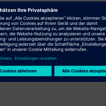
e Grundlagen für die Digitalisierung.
TIA Portal STEP 7 entsprechend TIA-PRO2 oder TIA-SYSUP
oser Zugang zur digitalen Lernplattform
SITRAIN access
– beginnend ein
 Kursende.
nen Sie die Inhalte dieses Learning Events vertiefen oder wiederholen so
ressanten Themen fortsetzen.