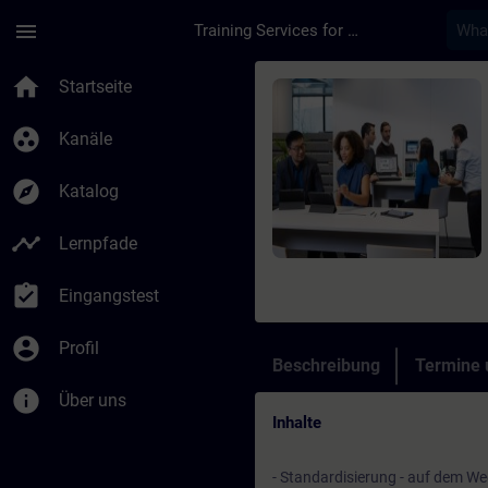
Für Hauptinhalt überspringen
Seite wurde geladen
menu
Training Services for Digital Industries
Kurs - Effizienter z
home
Startseite
group_work
Kanäle
explore
Katalog
timeline
Lernpfade
assignment_turned_in
Eingangstest
account_circle
Profil
Beschreibung
Termine
info
Über uns
Inhalte
- Standardisierung - auf dem Weg