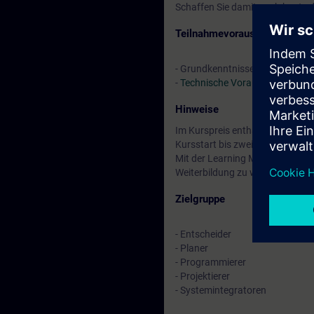
Schaffen Sie damit noch heute di
Teilnahmevoraussetzung
- Grundkenntnisse in SIMATIC 
-
Technische Voraussetzung
Hinweise
Im Kurspreis enthalten: Kostenl
Kursstart bis zwei Wochen nach
Mit der Learning Membership kön
Weiterbildung zu weiteren inte
Zielgruppe
- Entscheider
- Planer
- Programmierer
- Projektierer
- Systemintegratoren