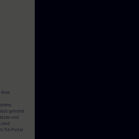
ammstrukturen
z optimal
 Ihrer
steine,
isch getestet
setzen und
 sind.
m TIA Portal