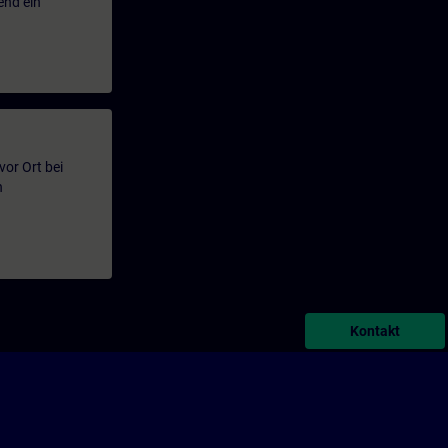
end ein
or Ort bei
n
Kontakt