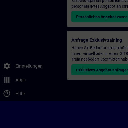
Sie benötigen ein persönliches
personalisiertes Angebot an Ihr
Persönliches Angebot zuse
Anfrage Exklusivtraining
Haben Sie Bedarf an einem höhe
Ihnen, virtuell oder in einem S
Trainingsbedarf übermittelt hab
settings
Einstellungen
Exklusives Angebot anfrage
apps
Apps
help_outline
Hilfe