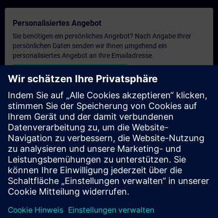
Personalisiertes Angebot
Sie benötigen ein persönliches Angebot? Nach Angabe Ihrer
persönlichen Daten senden wir Ihnen umgehend ein
personalisiertes Angebot an Ihre Emailadresse.
Persönliches Angebot zusenden
Anfrage Exklusivtraining
Haben Sie Bedarf an einem höheren Schulungsangebot und
brauchen ein exklusives Training – entweder vor Ort bei Ihnen,
virtuell oder in einem SITRAIN Trainingscenter? Nachdem Sie
uns Ihre persönlichen Daten und Ihren Trainingsbedarf
übermittelt haben, bekommen Sie von uns ein Angebot für eine
exklusive Schulung.
Exklusives Angebot anfragen