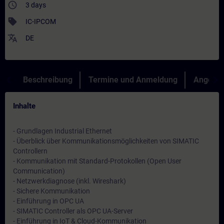
access_time
3 days
sell
IC-IPCOM
translate
DE
Beschreibung
Termine und Anmeldung
Angebot
Inhalte
- Grundlagen Industrial Ethernet
- Überblick über Kommunikationsmöglichkeiten von SIMATIC
Controllern
- Kommunikation mit Standard-Protokollen (Open User
Communication)
- Netzwerkdiagnose (inkl. Wireshark)
- Sichere Kommunikation
- Einführung in OPC UA
- SIMATIC Controller als OPC UA-Server
- Einführung in IoT & Cloud-Kommunikation