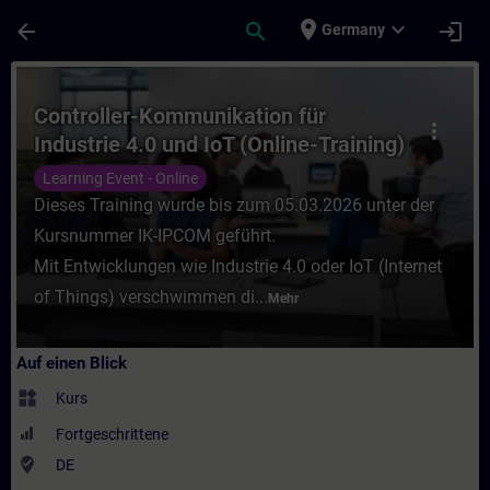
Für Hauptinhalt überspringen
Seite wurde geladen
place
expand_more
arrow_back
search
login
Germany
Kurs - Controller-Kommunikation für Indust
Controller-Kommunikation für
more_vert
Industrie 4.0 und IoT (Online-Training)
Learning Event - Online
Dieses Training wurde bis zum 05.03.2026 unter der
Kursnummer IK-IPCOM geführt.
Mit Entwicklungen wie Industrie 4.0 oder IoT (Internet
of Things) verschwimmen di...
Mehr
Auf einen Blick
widgets
Kurs
Fortgeschrittene
where_to_vote
DE