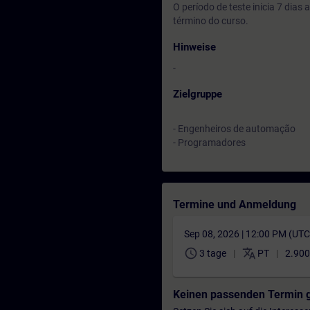
O período de teste inicia 7 dia
término do curso.
Hinweise
-
Zielgruppe
- Engenheiros de automação
- Programadores
Termine und Anmeldung
Sep 08, 2026 | 12:00 PM (UT
schedule
translate
3 tage
PT
2.900
Keinen passenden Termin 