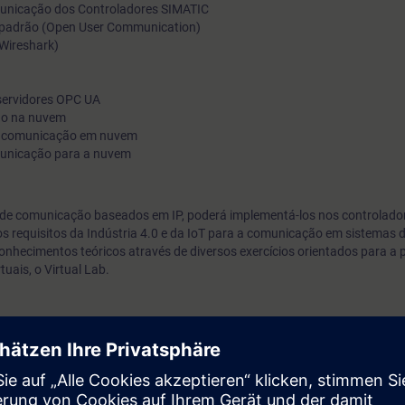
municação dos Controladores SIMATIC
 padrão (Open User Communication)
 Wireshark)
servidores OPC UA
ção na nuvem
e comunicação em nuvem
municação para a nuvem
 de comunicação baseados em IP, poderá implementá-los nos controlado
os requisitos da Indústria 4.0 e da IoT para a comunicação em sistemas
hecimentos teóricos através de diversos exercícios orientados para a p
tuais, o Virtual Lab.
enharia de redes
IA-PRO2
a vantagem