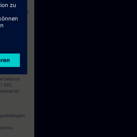
e são passíveis
link abaixo:
 DVD_1.003,
anced""
d STEP 7
e todos os
_1.003,
ownload do
 Aprendizagem
 outros