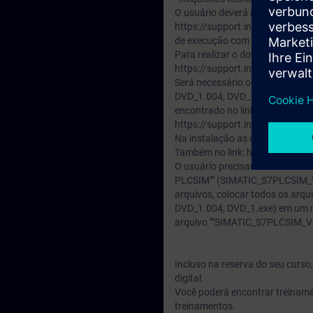
O usuário deverá realizar o cada
https://support.industry.sieme
de execução com esse cadastro
Para realizar o download do sof
https://support.industry.sie
Será necessário o download de
DVD_1.004, DVD_1.exe) do ""TR
encontrado no link abaixo:
https://support.industry.sie
Na instalação as opções: Step 
Também no link: https://suppo
O usuário precisará realizar o
PLCSIM"" (SIMATIC_S7PLCSIM_V15
arquivos, colocar todos os arq
DVD_1.004, DVD_1.exe) em um me
arquivo ""SIMATIC_S7PLCSIM_V15
Incluso na reserva do seu curs
digital.
Você poderá encontrar treiname
treinamentos.