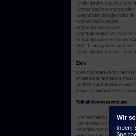
- Visão geral das opções de co
- Comunicação com protocolos
- Diagnóstico de rede (incluindo
- Comunicação segura
- Introdução ao OPC UA
- Controladores SIMATIC como 
- Introdução à IoT e comunica
- MQTT como padrão para IoT 
- Visão geral das opções de co
Ziele
Você conhecerá vários padrões
implementar de maneira eficaz 
Também aprofundará os seus con
nosso ambiente de exercícios vir
Teilnahmevoraussetzung
- Conhecimentos básicos de eng
- Ter realizado o treinamento T
- O conhecimento de SCL é um
- Requisitos técnicos: