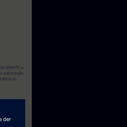
res SIMATIC e
 de automação.
rática no