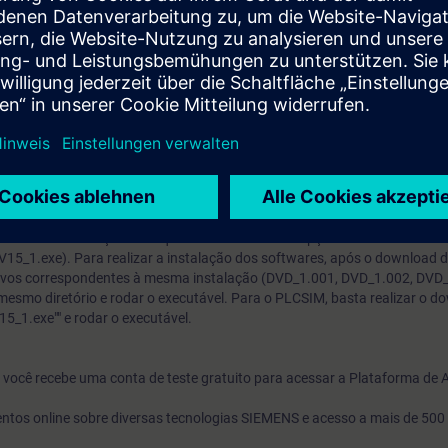
stro no site:
ns.com/cs/start?lc=pt-BR, pois todos os Downloads de softwares soment
.
tware o usuário deve seguir as orientações do documento encontrado no 
mens.com/cs/document/109758060.
 todos os arquivos encontrados na opção DVD1 (DVD_1.001, DVD_1.002,
IAL Download STEP 7 Basic/Professional and WinCC Basic/Comfort/Adv
mens.com/cs/document/109761045
7 Professional e WinCC Advanced devem ser selecionadas.
rt.industry.siemens.com/cs/document/109761045
 download e instalação do arquivo encontrados na opção ""TRIAL Downloa
_1.exe). Para realizar a instalação dos softwares, após o download d
uivos correspondentes à mesma instalação (DVD_1.001, DVD_1.002, DVD
smo diretório e rodar o executável. Para o PLCSIM, basta realizar o d
_1.exe"" e rodar o executável.
o, você recebe uma conta de teste gratuito para acessar a Plataforma de
ntos online sobre diversas tecnologias SIEMENS e acesso a mais de 500