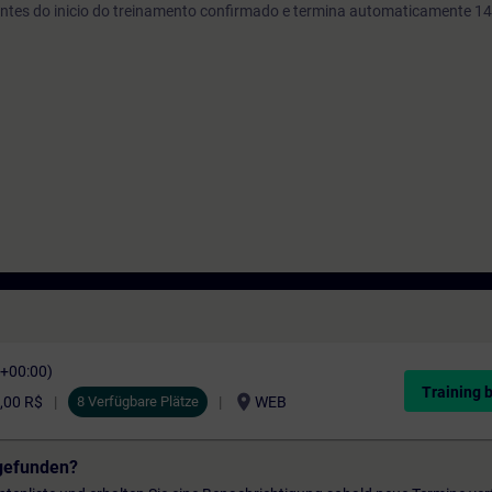
s antes do inicio do treinamento confirmado e termina automaticamente 14
C+00:00)
Training 
location_on
,00 R$
8 Verfügbare Plätze
WEB
gefunden?