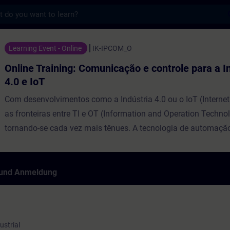
s
ng: Comunicação e controle para a Industria
Learning Event - Online
IK-IPCOM_O
Online Training: Comunicação e controle para a I
4.0 e IoT
Com desenvolvimentos como a Indústria 4.0 ou o IoT (Internet
as fronteiras entre TI e OT (Information and Operation Techno
tornando-se cada vez mais tênues. A tecnologia de automaçã
vezes não é mais um sistema fechado e o controlador se co
níveis superiores da pirâmide de automação até a nuvem. Nest
daremos uma visão geral dos padrões de comunicação atuais,
 und Anmeldung
opções para conectar os controladores SIMATIC aos níveis ac
lo para a comunicação na Indústria 4.0 e na Internet das Cois
ustrial