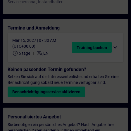
Servicepersonal, Instandhalter
Termine und Anmeldung
Mar 15, 2027 | 07:30 AM
(UTC+00:00)
expand_more
Training buchen
schedule
translate
5 tage
EN
Keinen passenden Termin gefunden?
Setzen Sie sich auf die Interessentenliste und erhalten Sie eine
Benachrichtigung sobald neue Termine verfügbar sind.
Benachrichtigungsservice aktivieren
Personalisiertes Angebot
Sie benötigen ein persönliches Angebot? Nach Angabe Ihrer
persönlichen Daten senden wir Ihnen umgehend ein