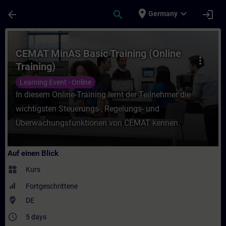
Für Hauptinhalt überspringen
Seite wurde geladen
place
expand_more
arrow_back
search
login
Germany
Kurs - CEMAT MinAS Basic Training (Online 
CEMAT MinAS Basic Training (Online
more_vert
Training)
Learning Event - Online
In diesem Online-Training lernt der Teilnehmer die
wichtigsten Steuerungs-, Regelungs- und
Überwachungsfunktionen von CEMAT kennen.
Auf einen Blick
widgets
Kurs
Fortgeschrittene
where_to_vote
DE
access_time
5 days