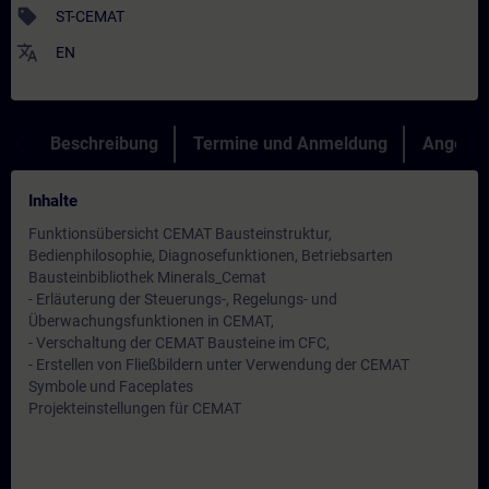
sell
ST-CEMAT
translate
EN
Beschreibung
Termine und Anmeldung
Angebot
Inhalte
Funktionsübersicht CEMAT Bausteinstruktur,
Bedienphilosophie, Diagnosefunktionen, Betriebsarten
Bausteinbibliothek Minerals_Cemat
- Erläuterung der Steuerungs-, Regelungs- und
Überwachungsfunktionen in CEMAT,
- Verschaltung der CEMAT Bausteine im CFC,
- Erstellen von Fließbildern unter Verwendung der CEMAT
Symbole und Faceplates
Projekteinstellungen für CEMAT