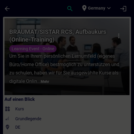
Für Hauptinhalt überspringen
Seite wurde geladen
place
expand_more
arrow_back
search
login
Germany
Kurs - BRAUMAT/SISTAR RCS, Aufbaukurs (O
BRAUMAT/SISTAR RCS, Aufbaukurs
more_vert
(Online-Training)
Learning Event - Online
Um Sie in Ihrem persönlichen Lernumfeld (eigenes
Büro/Home Office) bestmöglich zu unterstützen und
zu schulen, haben wir für Sie ausgewählte Kurse als
digitale Onlin...
Mehr
Auf einen Blick
widgets
Kurs
Grundlegende
where_to_vote
DE