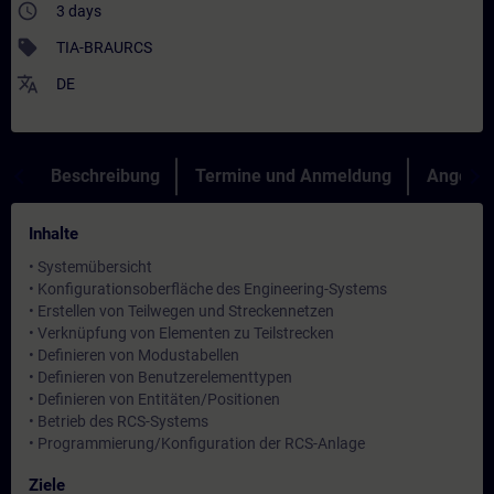
access_time
3 days
sell
TIA-BRAURCS
translate
DE
Beschreibung
Termine und Anmeldung
Angebot
Inhalte
• Systemübersicht
• Konfigurationsoberfläche des Engineering-Systems
• Erstellen von Teilwegen und Streckennetzen
• Verknüpfung von Elementen zu Teilstrecken
• Definieren von Modustabellen
• Definieren von Benutzerelementtypen
• Definieren von Entitäten/Positionen
• Betrieb des RCS-Systems
• Programmierung/Konfiguration der RCS-Anlage
Ziele