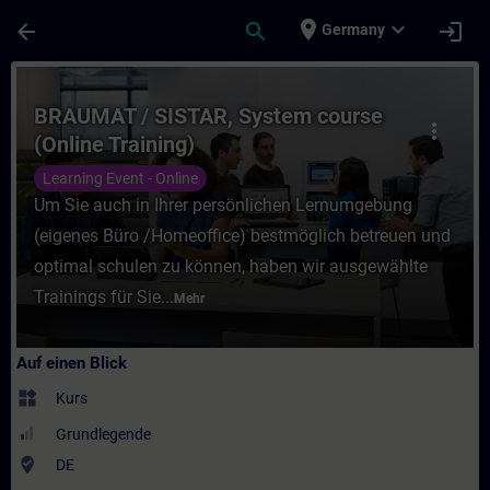
Für Hauptinhalt überspringen
Seite wurde geladen
place
expand_more
arrow_back
search
login
Germany
Kurs - BRAUMAT / SISTAR, System course (O
BRAUMAT / SISTAR, System course
more_vert
(Online Training)
Learning Event - Online
Um Sie auch in Ihrer persönlichen Lernumgebung
(eigenes Büro /Homeoffice) bestmöglich betreuen und
optimal schulen zu können, haben wir ausgewählte
Trainings für Sie...
Mehr
Auf einen Blick
widgets
Kurs
Grundlegende
where_to_vote
DE