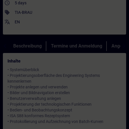
access_time
5 days
sell
TIA-BRAU
translate
EN
Beschreibung
Termine und Anmeldung
Angebot
Inhalte
• Systemüberblick
• Projektierungsoberfläche des Engineering Systems
kennenlernen
• Projekte anlegen und verwenden
• Bilder und Bildnavigation erstellen
• Benutzerverwaltung anlegen
• Projektierung der technologischen Funktionen
• Bedien- und Beobachtungskonzept
• ISA S88 konformes Rezeptsystem
• Protokollierung und Aufzeichnung von Batch-Kurven