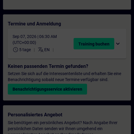
Termine und Anmeldung
Sep 07, 2026 | 06:30 AM
(UTC+00:00)
expand_more
Training buchen
schedule
translate
5 tage
EN
Keinen passenden Termin gefunden?
Setzen Sie sich auf die Interessentenliste und erhalten Sie eine
Benachrichtigung sobald neue Termine verfügbar sind.
Benachrichtigungsservice aktivieren
Personalisiertes Angebot
Sie benötigen ein persönliches Angebot? Nach Angabe Ihrer
persönlichen Daten senden wir Ihnen umgehend ein