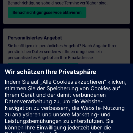
Benachrichtigung sobald neue Termine verfügbar sind.
Benachrichtigungsservice aktivieren
Personalisiertes Angebot
Sie benötigen ein persönliches Angebot? Nach Angabe Ihrer
persönlichen Daten senden wir Ihnen umgehend ein
personalisiertes Angebot an Ihre Emailadresse.
Persönliches Angebot zusenden
Anfrage Exklusivtraining
Haben Sie Bedarf an einem höheren Schulungsangebot und
brauchen ein exklusives Training – entweder vor Ort bei Ihnen,
virtuell oder in einem SITRAIN Trainingscenter? Nachdem Sie
uns Ihre persönlichen Daten und Ihren Trainingsbedarf
übermittelt haben, bekommen Sie von uns ein Angebot für eine
exklusive Schulung.