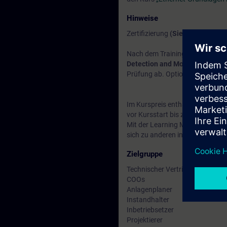
Hinweise
Zertifizierung
(Siemens CPIN-L
Nach dem Training besteht die Mö
Detection and Monitoring“
zu e
Prüfung ab. Optional kann die 
Im Kurspreis enthalten: Ein
kost
vor Kursstart bis zwei Wochen 
Mit der Learning Membership kön
sich zu anderen interessanten 
Zielgruppe
Technischer Vertrieb
COOs
Anlagenplaner
Instandhalter
Inbetriebsetzer
Projektierer