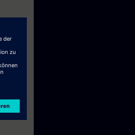
ial Networks –
iwillige
 eine Woche
holen als auch