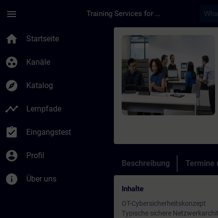
Für Hauptinhalt überspringen
Seite wurde geladen
menu
Training Services for Digital Industries
Kurs - Anomaly Detec
home
Startseite
group_work
Kanäle
explore
Katalog
timeline
Lernpfade
assignment_turned_in
Eingangstest
account_circle
Profil
Beschreibung
Termine
info
Über uns
Inhalte
OT-Cybersicherheitskonzept
Typische sichere Netzwerkarchi