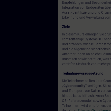
Empfehlungen und Besonderheit
Integration von Endgeräten übe
Asset-Identifizierung und Organ
Erkennung und Verwaltung von 
Ziele
In diesem Kurs erlangen Sie gr
echtzeitfähige Systeme in Theori
und erfahren, wie Sie Datenstr
und die allgemeine Sicherheitsl
Anforderungen an solche Lösun
umsetzen sowie betreuen, was ein
vertiefen Sie durch zahlreiche 
Teilnahmevoraussetzung
Die Teilnehmer sollten über Gr
„Cybersecurity“
verfügen. Sie s
und Transport von Daten vertra
hinaus ist es hilfreich, wenn Si
OSI-Referenzmodell sowie Cyber
Teilnehmern wird empfohlen, d
den Kurs
„Ethernet-Grundlagen i