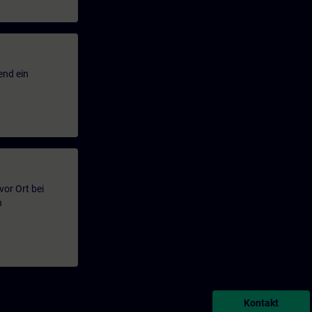
end ein
or Ort bei
n
Kontakt