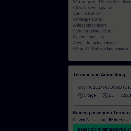
Wartungs- und Servicetechniker
CIOs, Netzwerkplaner
Administratoren
Servicepersonal
Anlageningenieure
Steuerungsingenieure
Systemingenieure
Anwendungsingenieure
OT- und IT-Netzwerkingenieure
Termine und Anmeldung
May 19, 2027 | 06:30 AM (UT
schedule
translate
3 tage
DE
2.220
Keinen passenden Termin 
Setzen Sie sich auf die Interess
Benachrichtigungsservice ak