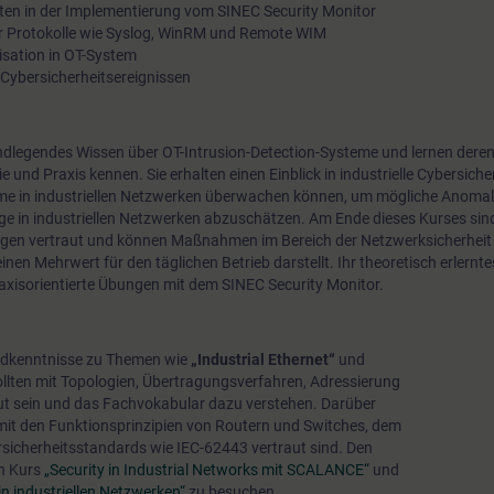
en in der Implementierung vom SINEC Security Monitor
Überwachung und Asset-Inventarisierung.
r Protokolle wie Syslog, WinRM und Remote WIM
isation in OT-System
Cybersicherheitsereignissen
Bei der Implementierung von OT-Netzwerksüberwachung und A
undlegendes Wissen über OT-Intrusion-Detection-Systeme und lernen der
e und Praxis kennen. Sie erhalten einen Einblick in industrielle Cybersich
Inventarisierung ist es wichtig, auf eine korrekte Umsetzung z
öme in industriellen Netzwerken überwachen können, um mögliche Anomal
mögliche Auswirkungen auf die Automatisierungssysteme zu 
age in industriellen Netzwerken abzuschätzen. Am Ende dieses Kurses sind
gen vertraut und können Maßnahmen im Bereich der Netzwerksicherheit 
aber dennoch die effektivste Methode zur Erkennung von Ano
en Mehrwert für den täglichen Betrieb darstellt. Ihr theoretisch erlernt
haben. Genau diese Art von Wissen erhalten Sie in Kurs „Anom
praxisorientierte Übungen mit dem SINEC Security Monitor.
und Network Monitoring in OT-Systemen“.
undkenntnisse zu Themen wie
„Industrial Ethernet“
und
ollten mit Topologien, Übertragungsverfahren, Adressierung
ut sein und das Fachvokabular dazu verstehen. Darüber
e mit den Funktionsprinzipien von Routern und Switches, dem
sicherheitsstandards wie IEC-62443 vertraut sind. Den
en Kurs
„Security in Industrial Networks mit SCALANCE“
und
n industriellen Netzwerken“
zu besuchen.