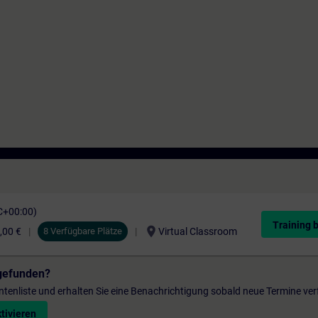
C+00:00)
Training 
location_on
,00 €
8 Verfügbare Plätze
Virtual Classroom
gefunden?
entenliste und erhalten Sie eine Benachrichtigung sobald neue Termine ver
tivieren