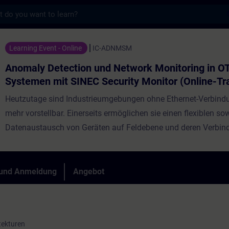
s
tion und Network Monitoring in OT-Systeme
Learning Event - Online
IC-ADNMSM
Anomaly Detection und Network Monitoring in OT
Systemen mit SINEC Security Monitor (Online-Tra
Heutzutage sind Industrieumgebungen ohne Ethernet-Verbind
mehr vorstellbar. Einerseits ermöglichen sie einen flexiblen so
Datenaustausch von Geräten auf Feldebene und deren Verbin
höheren Ebenen, einschließlich IT-Umgebungen. Anderseits erh
durch die zunehmende Vernetzung auch das Risiko eines Cybe
Daher wird von industriellen Netzwerken ein hohes Maß an Zuv
 und Anmeldung
Angebot
und Schutz der Daten gefordert, um mögliche Ausfallzeiten in
Produktionsprozessen zu minimieren. Die Sicherung von OT-
umfasst die Anwendung mehrerer
tekturen
Kontrollebenen, einschließlich korrekter Netzwerksegmentierung