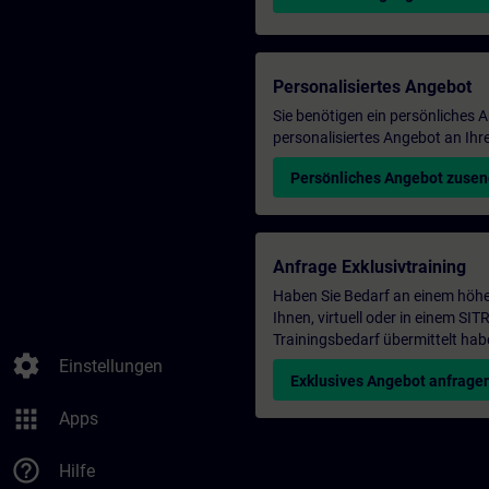
Personalisiertes Angebot
Sie benötigen ein persönliches
personalisiertes Angebot an Ihr
Persönliches Angebot zuse
Anfrage Exklusivtraining
Haben Sie Bedarf an einem höhe
Ihnen, virtuell oder in einem S
Trainingsbedarf übermittelt hab
settings
Einstellungen
Exklusives Angebot anfrage
apps
Apps
help_outline
Hilfe