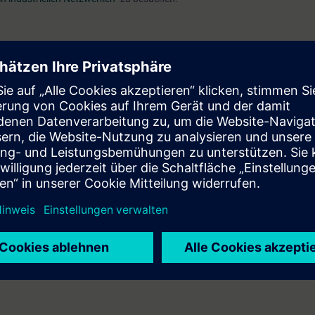
EVEL)
glichkeit die Zertifizierung
„Siemens Certified Professional for Industr
rlangen. Dazu legen Sie am letzten Tag des Qualifizierungsmoduls eine fre
Prüfung zu einem späteren Zeitpunkt abgelegt werden.
enfreier Zugang
zur digitalen Lernplattform
SITRAIN access
– beginnend
nach Kursende.
nen Sie sowohl die Inhalte dieses Learning Events vertiefen oder wieder
Themen weiterbilden.