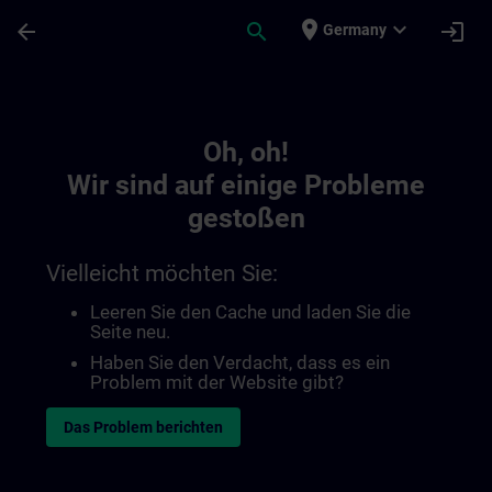
Für Hauptinhalt überspringen
Seite wurde geladen
place
expand_more
arrow_back
search
login
Germany
Toc | SITRAIN
Oh, oh!
Wir sind auf einige Probleme
gestoßen
Vielleicht möchten Sie:
Leeren Sie den Cache und laden Sie die
Seite neu.
Haben Sie den Verdacht, dass es ein
Problem mit der Website gibt?
Das Problem berichten