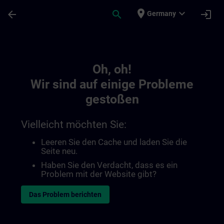
Für Hauptinhalt überspringen
Seite wurde geladen
place
expand_more
arrow_back
search
login
Germany
Toc | SITRAIN
Oh, oh!
Wir sind auf einige Probleme
gestoßen
Vielleicht möchten Sie:
Leeren Sie den Cache und laden Sie die
Seite neu.
Haben Sie den Verdacht, dass es ein
Problem mit der Website gibt?
Das Problem berichten