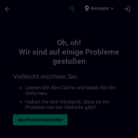
Für Hauptinhalt überspringen
Seite wurde geladen
place
expand_more
arrow_back
search
login
Germany
Toc | SITRAIN
Oh, oh!
Wir sind auf einige Probleme
gestoßen
Vielleicht möchten Sie:
Leeren Sie den Cache und laden Sie die
Seite neu.
Haben Sie den Verdacht, dass es ein
Problem mit der Website gibt?
Das Problem berichten