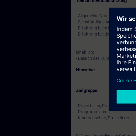
Teilnahmevoraussetzung
- Allgemeine Grundkenntnisse in
- Selbständiges Arbeiten mit S
- Erfahrung beim Engineering un
- Erfahrung bei der Konfigurat
inhaltlich:
- Besuch des Kurses
"Online-Tr
Hinweise
-
Zielgruppe
- Projektleiter, Projektmitarbeiter
- Programmierer
- Inbetriebsetzer, Projektierer