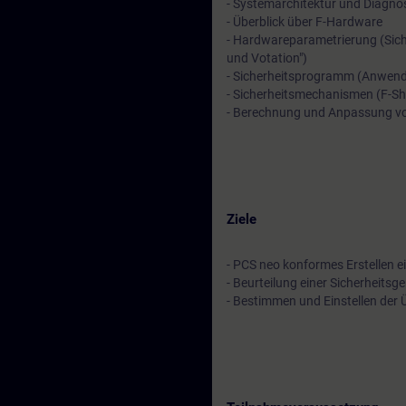
- Systemarchitektur und Diagn
- Überblick über F-Hardware
- Hardwareparametrierung (Sic
und Votation")
- Sicherheitsprogramm (Anwende
- Sicherheitsmechanismen (F-Sh
- Berechnung und Anpassung von
Ziele
- PCS neo konformes Erstellen ei
- Beurteilung einer Sicherheitsg
- Bestimmen und Einstellen der