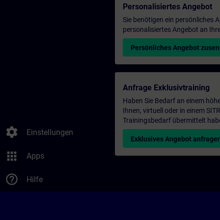
Personalisiertes Angebot
Sie benötigen ein persönliches
personalisiertes Angebot an Ihr
Persönliches Angebot zuse
Anfrage Exklusivtraining
Haben Sie Bedarf an einem höhe
Ihnen, virtuell oder in einem S
Trainingsbedarf übermittelt hab
settings
Einstellungen
Exklusives Angebot anfrage
apps
Apps
help_outline
Hilfe