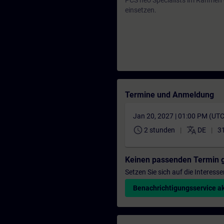
PCS neo Specialists im Rahmen 
einsetzen.
Termine und Anmeldung
Jan 20, 2027 | 01:00 PM (UT
schedule
translate
2 stunden
DE
3
Keinen passenden Termin 
Setzen Sie sich auf die Interess
Benachrichtigungsservice ak