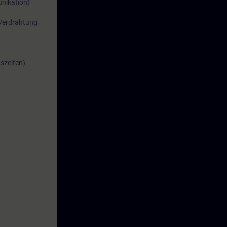
nikation)
"Verdrahtung
szeiten)
n für die
ue
ener Prüfung
Kurs "NEO-
und ihrem