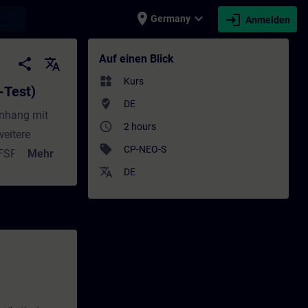
place
expand_more
login
earch
Germany
Anmelden
Training - Schulung - Weiterbildung | SITR
Auf einen Blick
share
translate
widgets
Kurs
-Test)
where_to_vote
DE
nhang mit
access_time
2 hours
weitere
sell
CP-NEO-S
SFSP).
Mehr
translate
DE