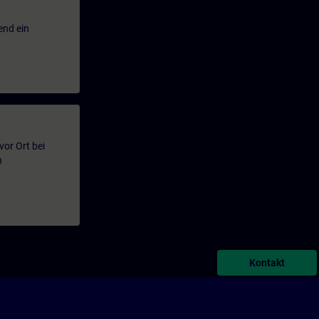
end ein
or Ort bei
n
Kontakt