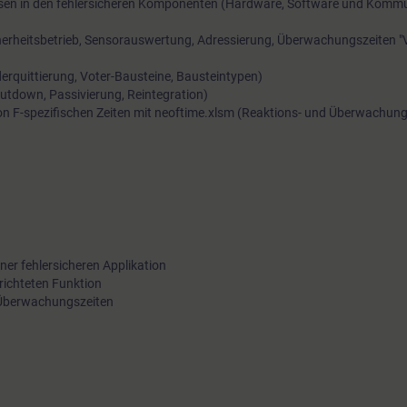
osen in den fehlersicheren Komponenten (Hardware, Software und Kommu
" SIMATIC PCS neo Safety, webbasierte Lösung mit PCS neo"
herheitsbetrieb, Sensorauswertung, Adressierung, Überwachungszeiten 
rquittierung, Voter-Bausteine, Bausteintypen)
utdown, Passivierung, Reintegration)
 F-spezifischen Zeiten mit neoftime.xlsm (Reaktions- und Überwachung
In einem theoretischen Leistungsnachweis wird Ihr Basiswisse
Erstellung und Projektierung fehlersicherer Anlagen für das ne
Prozessleitsystem SIMATIC PCS neo abgeprüft. Nach bestand
erhalten Sie ein Zertifikat über die erfolgreiche Teilnahme am 
SAFETY". Diese Qualifikation ist ein Nachweis für Ihr Können 
ner fehlersicheren Applikation
Wissensstand in der Sicherheitstechnik der Prozessindustrie.
erichteten Funktion
 Überwachungszeiten