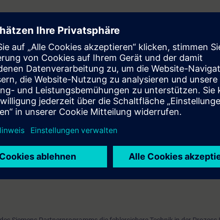
 der Prozessleittechnik
IMATIC PCS neo
d Bedienung der Visualisierung mit PCS neo (OS)
ion der Hardware, sowie die Programmierung in CFC mit PCS neo (AS)
aining - SIMATIC PCS neo Safety (NEO-SAFETY)"