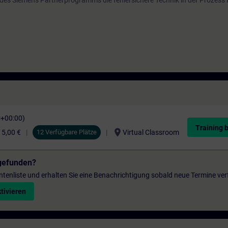
des Siemens Partnerprogramms die fehlersichere Technik in der Prozess 
C+00:00)
Training 
location_on
15,00 €
12 Verfügbare Plätze
Virtual Classroom
gefunden?
entenliste und erhalten Sie eine Benachrichtigung sobald neue Termine ver
tivieren