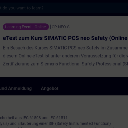
s
s SIMATIC PCS neo Safety (Online-Test) - 
Learning Event - Online
CP-NEO-S
eTest zum Kurs SIMATIC PCS neo Safety (Online
Ein Besuch des Kurses SIMATIC PCS neo Safety im Zusamme
diesem Online-eTest ist unter anderem Voraussetzung für die 
Zertifizierung zum Siemens Functional Safety Professional (
 und Anmeldung
Angebot
Weitere Informationen zu SIMATIC PCS neo Safety finden Sie unter
folgendem Link:
Sicherheit aus IEC 61508 und IEC 61511
lysis) und Erläuterung einer SIF (Safety Instrumented Function)