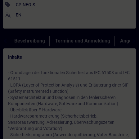
sell
CP-NEO-S
translate
EN
Beschreibung
Termine und Anmeldung
Angebot
Inhalte
- Grundlagen der funktionalen Sicherheit aus IEC 61508 und IEC
61511
- LOPA (Layer of Protection Analysis) und Erläuterung einer SIF
(Safety Instrumented Function)
- Systemarchitektur und Diagnosen in den fehlersicheren
Komponenten (Hardware, Software und Kommunikation)
- Überblick über F-Hardware
- Hardwareparametrierung (Sicherheitsbetrieb,
Sensorauswertung, Adressierung, Überwachungszeiten
"Verdrahtung und Votation")
- Sicherheitsprogramm (Anwenderquittierung, Voter-Bausteine,