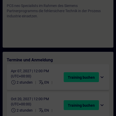
PCS neo Specialists im Rahmen des Siemens
Partnerprogramms die fehlersichere Technik in der Prozess
Industrie einsetzen.
Termine und Anmeldung
Apr 07, 2027 | 12:00 PM
(UTC+00:00)
expand_more
Training buchen
schedule
translate
2 stunden
EN
Oct 20, 2027 | 12:00 PM
(UTC+00:00)
expand_more
Training buchen
schedule
translate
2 stunden
EN