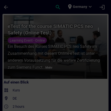
Für Hauptinhalt überspringen
Seite wurde geladen
place
expand_more
arrow_back
search
login
Germany
Kurs - eTest for the course SIMATIC PCS ne
eTest for the course SIMATIC PCS neo
more_vert
Safety (Online Test)
Learning Event - Online
Ein Besuch des Kurses SIMATIC PCS neo Safety im
Zusammenhang mit diesem Online-eTest ist unter
anderem Voraussetzung für die weitere Zertifizierung
zum Siemens Funct...
Mehr
Auf einen Blick
widgets
Kurs
where_to_vote
DE
access_time
2 hours